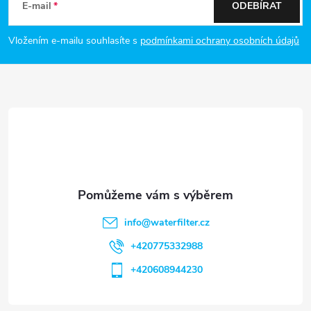
á
E-mail
ODEBÍRAT
p
Vložením e-mailu souhlasíte s
podmínkami ochrany osobních údajů
a
t
í
info
@
waterfilter.cz
+420775332988
+420608944230