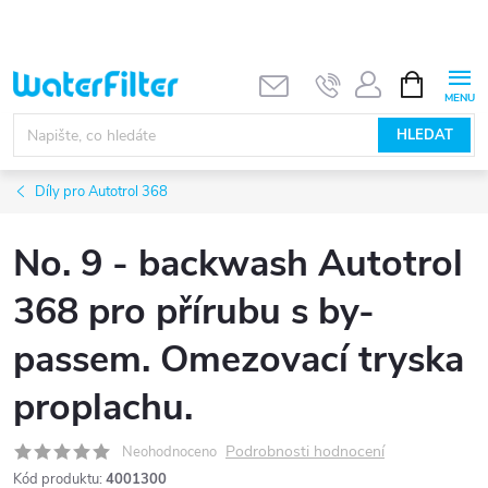
Přejít
na
obsah
NÁKUPNÍ
KOŠÍK
HLEDAT
Díly pro Autotrol 368
No. 9 - backwash Autotrol
368 pro přírubu s by-
passem. Omezovací tryska
proplachu.
Podrobnosti hodnocení
Neohodnoceno
Kód produktu:
4001300