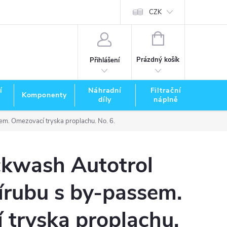
CZK
NÁKUPNÍ
KOŠÍK
Prázdný košík
Přihlášení
í
Náhradní
Filtrační
Komponenty
Zna
díly
náplně
em. Omezovací tryska proplachu. No. 6.
ckwash Autotrol
írubu s by-passem.
 tryska proplachu.