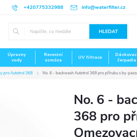
+420775332988
info@waterfilter.cz
HLEDAT
Úpravny
Reverzní
Dávkovac
UV filtrace
vody
osmóza
čerpadla
ly pro Autotrol 368
No. 6 - backwash Autotrol 368 pro přírubu s by-pass
No. 6 - ba
368 pro př
Omezovací