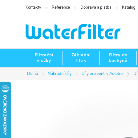
Přejít
Kontakty
Reference
Doprava a platba
Katalog
na
obsah
Filtrační
Základní
Filtry do
vložky
filtry
kuchyně
Domů
Náhradní díly
Díly pro ventily Autotrol
Dí