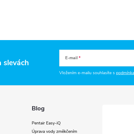
E-mail
a slevách
Vložením e-mailu souhlasíte s
podmínka
Blog
Pentair Easy-iQ
Úprava vody změkčením