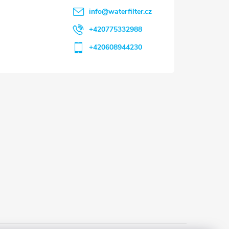
info
@
waterfilter.cz
+420775332988
+420608944230