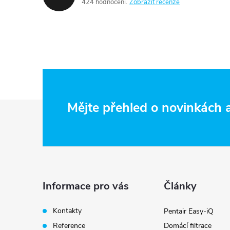
424 hodnocení
Zobrazit recenze
Z
Mějte přehled o novinkách
á
p
a
Informace pro vás
Články
t
Kontakty
Pentair Easy-iQ
Reference
Domácí filtrace