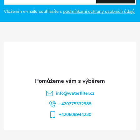
p
Vložením e-mailu souhlasíte s
podmínkami ochrany osobních údajů
a
t
í
info
@
waterfilter.cz
+420775332988
+420608944230