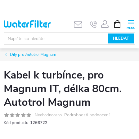
Přejít
na
obsah
NÁKUPNÍ
KOŠÍK
HLEDAT
Díly pro Autotrol Magnum
Kabel k turbínce, pro
Magnum IT, délka 80cm.
Autotrol Magnum
Podrobnosti hodnocení
Neohodnoceno
Kód produktu:
1266722