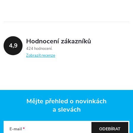
Hodnocení zákazníků
4,9
424 hodnocení
Zobrazit recenze
Mějte přehled o novinkách
a slevách
Z
á
E-mail
ODEBÍRAT