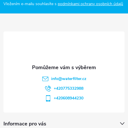
p
Vložením e-mailu souhlasíte s
podmínkami ochrany osobních údajů
a
t
í
info
@
waterfilter.cz
+420775332988
+420608944230
Informace pro vás