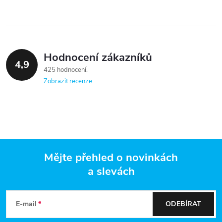
Hodnocení zákazníků
4,9
425 hodnocení
Zobrazit recenze
Mějte přehled o novinkách
a slevách
Z
á
E-mail
ODEBÍRAT