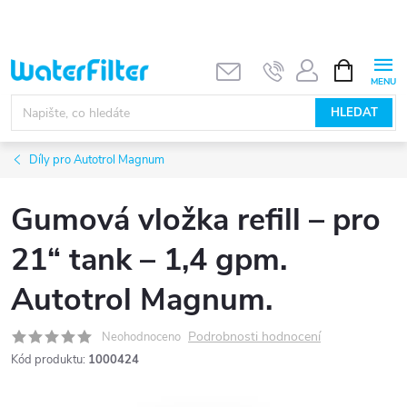
Přejít
na
obsah
NÁKUPNÍ
KOŠÍK
HLEDAT
Díly pro Autotrol Magnum
Gumová vložka refill – pro
21“ tank – 1,4 gpm.
Autotrol Magnum.
Podrobnosti hodnocení
Neohodnoceno
Kód produktu:
1000424