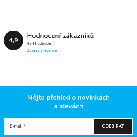
Hodnocení zákazníků
4,9
424 hodnocení
Zobrazit recenze
Mějte přehled o novinkách
a slevách
Z
á
E-mail
ODEBÍRAT