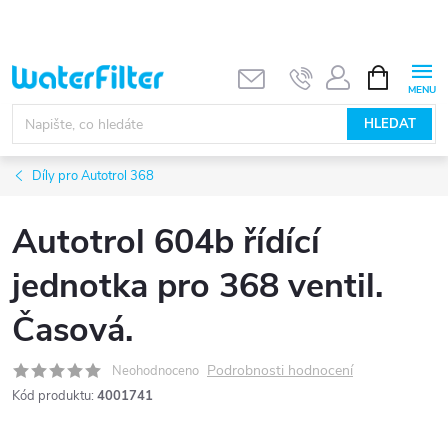
Přejít
na
obsah
NÁKUPNÍ
KOŠÍK
HLEDAT
Díly pro Autotrol 368
Autotrol 604b řídící
jednotka pro 368 ventil.
Časová.
Podrobnosti hodnocení
Neohodnoceno
Kód produktu:
4001741