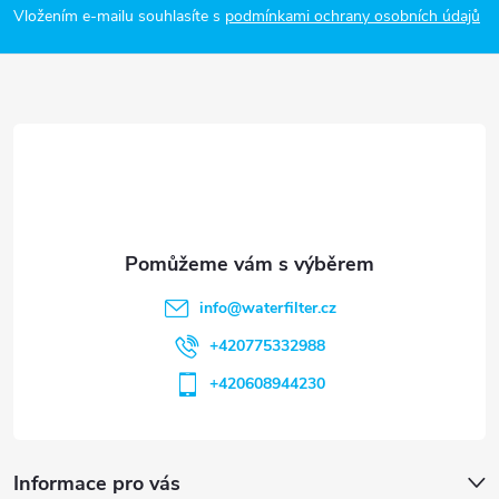
p
Vložením e-mailu souhlasíte s
podmínkami ochrany osobních údajů
a
t
í
info
@
waterfilter.cz
+420775332988
+420608944230
Informace pro vás