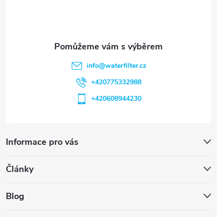
í
info
@
waterfilter.cz
+420775332988
+420608944230
Informace pro vás
Články
Blog