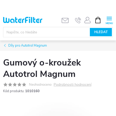
Přejít
na
obsah
NÁKUPNÍ
KOŠÍK
HLEDAT
Díly pro Autotrol Magnum
Gumový o-kroužek
Autotrol Magnum
Podrobnosti hodnocení
Neohodnoceno
Kód produktu:
1010160