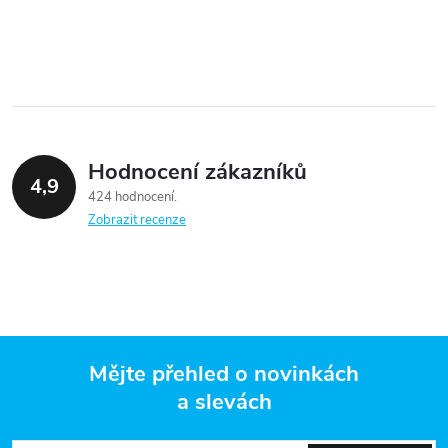
Hodnocení zákazníků
4,9
424 hodnocení
Zobrazit recenze
Mějte přehled o novinkách
a slevách
Z