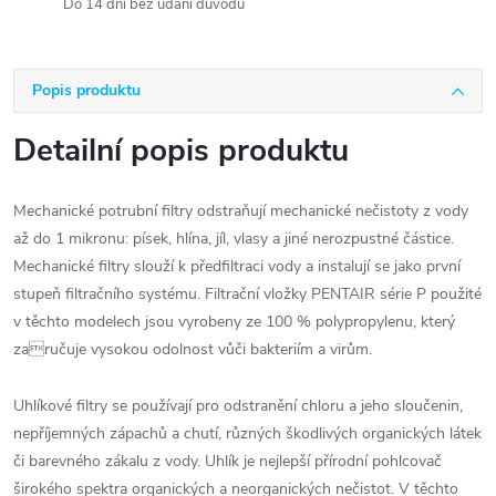
Do 14 dní bez udání důvodu
Popis produktu
Detailní popis produktu
Mechanické potrubní filtry odstraňují mechanické nečistoty z vody
až do 1 mikronu: písek, hlína, jíl, vlasy a jiné nerozpustné částice.
Mechanické filtry slouží k předfiltraci vody a instalují se jako první
stupeň filtračního systému. Filtrační vložky PENTAIR série P použité
v těchto modelech jsou vyrobeny ze 100 % polypropylenu, který
zaručuje vysokou odolnost vůči bakteriím a virům.
Uhlíkové filtry se používají pro odstranění chloru a jeho sloučenin,
nepříjemných zápachů a chutí, různých škodlivých organických látek
či barevného zákalu z vody. Uhlík je nejlepší přírodní pohlcovač
širokého spektra organických a neorganických nečistot. V těchto