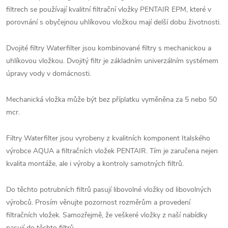
filtrech se používají kvalitní filtrační vložky PENTAIR EPM, které v
porovnání s obyčejnou uhlíkovou vložkou mají delší dobu životnosti.
Dvojité filtry Waterfilter jsou kombinované filtry s mechanickou a
uhlíkovou vložkou. Dvojitý filtr je základním univerzálním systémem
úpravy vody v domácnosti.
Mechanická vložka může být bez příplatku vyměněna za 5 nebo 50
mcr.
Filtry Waterfilter jsou vyrobeny z kvalitních komponent Italského
výrobce AQUA a filtračních vložek PENTAIR. Tím je zaručena nejen
kvalita montáže, ale i výroby a kontroly samotných filtrů.
Do těchto potrubních filtrů pasují libovolné vložky od libovolných
výrobců. Prosím věnujte pozornost rozměrům a provedení
filtračních vložek. Samozřejmě, že veškeré vložky z naší nabídky
pasují do těchto filtrů.