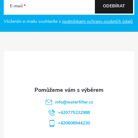
á
E-mail
ODEBÍRAT
p
Vložením e-mailu souhlasíte s
podmínkami ochrany osobních údajů
a
t
í
info
@
waterfilter.cz
+420775332988
+420608944230