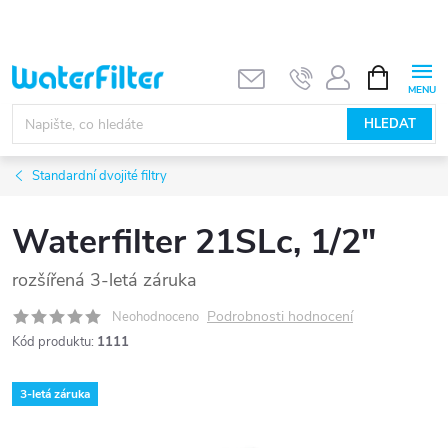
Přejít
na
obsah
NÁKUPNÍ
KOŠÍK
HLEDAT
Standardní dvojité filtry
Waterfilter 21SLc, 1/2"
rozšířená 3-letá záruka
Podrobnosti hodnocení
Neohodnoceno
Kód produktu:
1111
3-letá záruka