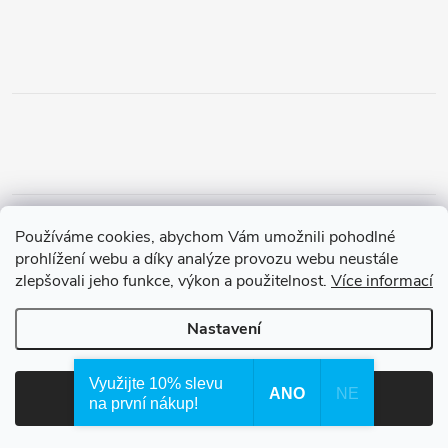
Obchodní podmínky
Podmínky vrácení peněz
Používáme cookies, abychom Vám umožnili pohodlné
Zásady ochrany osobních údajů
Doprava a platba
Tříletá záruka
prohlížení webu a díky analýze provozu webu neustále
zlepšovali jeho funkce, výkon a použitelnost.
Více informací
Nastavení
Copyright 2026
Waterfilter.cz
. Všechna práva vyhrazena.
Využijte 10% slevu
ANO
NE
Souhlasím
na první nákup!
Vytvořil Shoptet