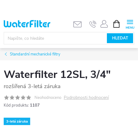
Přejít
na
obsah
NÁKUPNÍ
KOŠÍK
HLEDAT
Standardní mechanické filtry
Waterfilter 12SL, 3/4"
rozšířená 3-letá záruka
Podrobnosti hodnocení
Neohodnoceno
Kód produktu:
1107
3-letá záruka