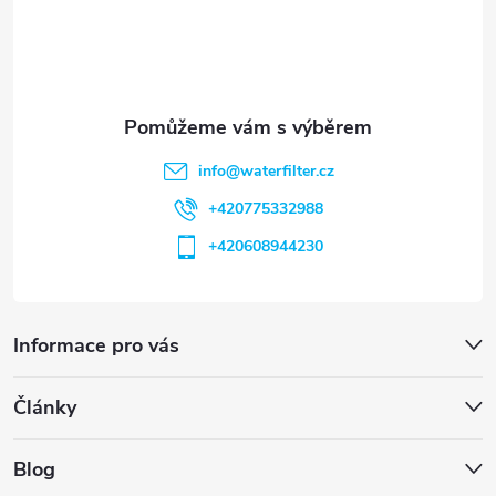
í
info
@
waterfilter.cz
+420775332988
+420608944230
Informace pro vás
Články
Blog