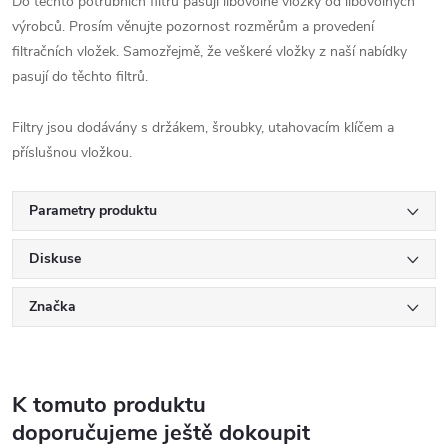
Do těchto potrubních filtrů pasují libovolné vložky od libovolných
výrobců. Prosím věnujte pozornost rozměrům a provedení
filtračních vložek. Samozřejmě, že veškeré vložky z naší nabídky
pasují do těchto filtrů.
Filtry jsou dodávány s držákem, šroubky, utahovacím klíčem a
příslušnou vložkou.
Parametry produktu
Diskuse
Značka
K tomuto produktu
doporučujeme ještě dokoupit