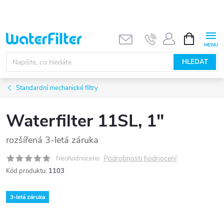
Přejít
na
obsah
NÁKUPNÍ
KOŠÍK
HLEDAT
Standardní mechanické filtry
Waterfilter 11SL, 1"
rozšířená 3-letá záruka
Podrobnosti hodnocení
Neohodnoceno
Kód produktu:
1103
3-letá záruka