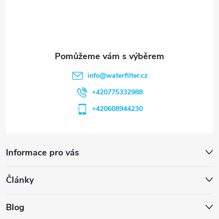
í
info
@
waterfilter.cz
+420775332988
+420608944230
Informace pro vás
Články
Blog