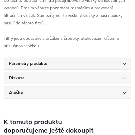
Do těchto potrubních filtrů pasují libovolné vložky od libovolných
výrobců. Prosím věnujte pozornost rozměrům a provedení
filtračních vložek. Samozřejmě, že veškeré vložky z naší nabídky
pasují do těchto filtrů.
Filtry jsou dodávány s držákem, šroubky, utahovacím klíčem a
příslušnou vložkou.
Parametry produktu
Diskuse
Značka
K tomuto produktu
doporučujeme ještě dokoupit