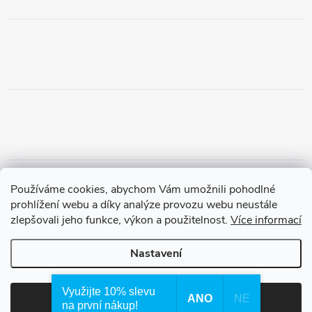
Obchodní podmínky
Podmínky vrácení peněz
Používáme cookies, abychom Vám umožnili pohodlné
Zásady ochrany osobních údajů
Doprava a platba
Tříletá záruka
prohlížení webu a díky analýze provozu webu neustále
zlepšovali jeho funkce, výkon a použitelnost.
Více informací
Nastavení
Copyright 2026
Waterfilter.cz
. Všechna práva vyhrazena.
Využijte 10% slevu
ANO
NE
Souhlasím
na první nákup!
Vytvořil Shoptet