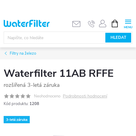
Přejít
na
obsah
NÁKUPNÍ
KOŠÍK
HLEDAT
Filtry na železo
Waterfilter 11AB RFFE
rozšířená 3-letá záruka
Podrobnosti hodnocení
Neohodnoceno
Kód produktu:
1208
3-letá záruka