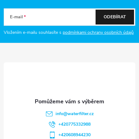
Z
á
E-mail
ODEBÍRAT
p
Vložením e-mailu souhlasíte s
podmínkami ochrany osobních údajů
a
t
í
info
@
waterfilter.cz
+420775332988
+420608944230