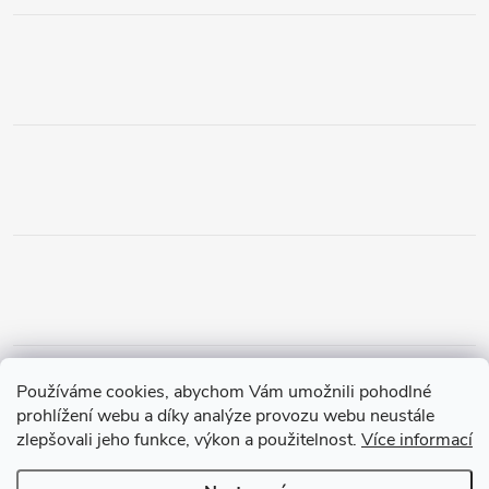
Obchodní podmínky
Podmínky vrácení peněz
Používáme cookies, abychom Vám umožnili pohodlné
Zásady ochrany osobních údajů
Doprava a platba
Tříletá záruka
prohlížení webu a díky analýze provozu webu neustále
zlepšovali jeho funkce, výkon a použitelnost.
Více informací