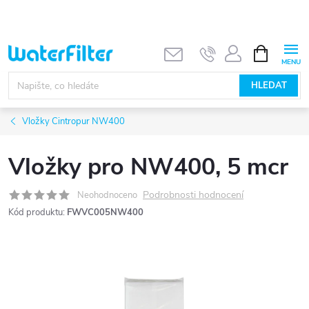
Přejít
na
obsah
NÁKUPNÍ
KOŠÍK
HLEDAT
Vložky Cintropur NW400
Vložky pro NW400, 5 mcr
Podrobnosti hodnocení
Neohodnoceno
Kód produktu:
FWVC005NW400