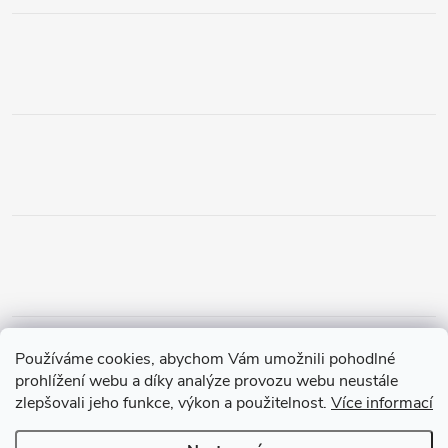
Obchodní podmínky
Podmínky vrácení peněz
Používáme cookies, abychom Vám umožnili pohodlné
Zásady ochrany osobních údajů
Doprava a platba
Tříletá záruka
prohlížení webu a díky analýze provozu webu neustále
zlepšovali jeho funkce, výkon a použitelnost.
Více informací