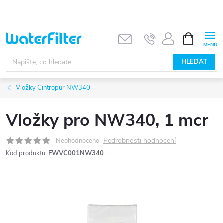
Přejít
na
obsah
NÁKUPNÍ
KOŠÍK
HLEDAT
Vložky Cintropur NW340
Vložky pro NW340, 1 mcr
Podrobnosti hodnocení
Neohodnoceno
Kód produktu:
FWVC001NW340