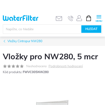
Přejít
na
obsah
NÁKUPNÍ
KOŠÍK
HLEDAT
Vložky Cintropur NW280
Vložky pro NW280, 5 mcr
Podrobnosti hodnocení
Neohodnoceno
Kód produktu:
FWVC005NW280