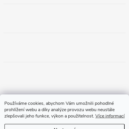
Obchodní podmínky
Podmínky vrácení peněz
Používáme cookies, abychom Vám umožnili pohodlné
Zásady ochrany osobních údajů
Doprava a platba
Tříletá záruka
prohlížení webu a díky analýze provozu webu neustále
zlepšovali jeho funkce, výkon a použitelnost.
Více informací