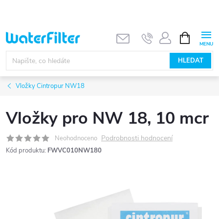
Přejít
na
obsah
NÁKUPNÍ
KOŠÍK
HLEDAT
Vložky Cintropur NW18
Vložky pro NW 18, 10 mcr
Podrobnosti hodnocení
Neohodnoceno
Kód produktu:
FWVC010NW180