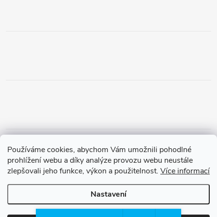
Obchodní podmínky
Podmínky vrácení peněz
Používáme cookies, abychom Vám umožnili pohodlné
Zásady ochrany osobních údajů
Doprava a platba
Tříletá záruka
prohlížení webu a díky analýze provozu webu neustále
zlepšovali jeho funkce, výkon a použitelnost.
Více informací
Nastavení
Copyright 2026
Waterfilter.cz
. Všechna práva vyhrazena.