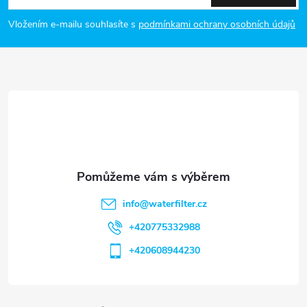
p
Vložením e-mailu souhlasíte s
podmínkami ochrany osobních údajů
a
t
í
info
@
waterfilter.cz
+420775332988
+420608944230