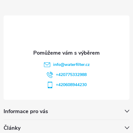
a
t
í
info
@
waterfilter.cz
+420775332988
+420608944230
Informace pro vás
Články