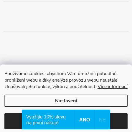
Obchodní podmínky
Podmínky vrácení peněz
Používáme cookies, abychom Vám umožnili pohodlné
Zásady ochrany osobních údajů
Doprava a platba
Tříletá záruka
prohlížení webu a díky analýze provozu webu neustále
zlepšovali jeho funkce, výkon a použitelnost.
Více informací
Nastavení
Copyright 2026
Waterfilter.cz
. Všechna práva vyhrazena.
Využijte 10% slevu
ANO
NE
Souhlasím
na první nákup!
Vytvořil Shoptet