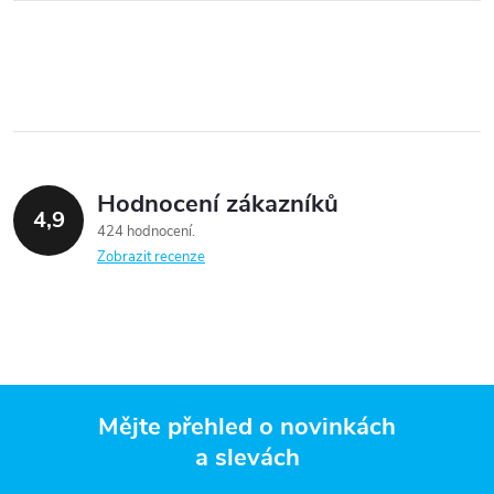
Hodnocení zákazníků
4,9
424 hodnocení
Zobrazit recenze
Mějte přehled o novinkách
a slevách
Z