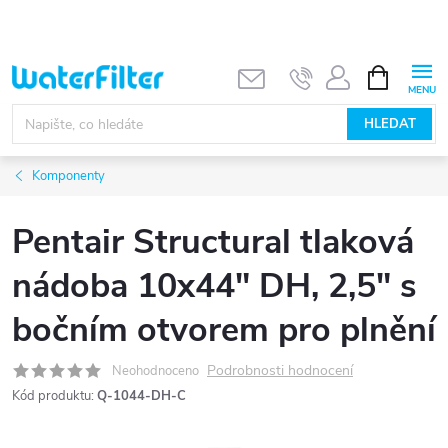
Přejít
na
obsah
NÁKUPNÍ
KOŠÍK
HLEDAT
Komponenty
Pentair Structural tlaková
nádoba 10x44" DH, 2,5" s
bočním otvorem pro plnění
Podrobnosti hodnocení
Neohodnoceno
Kód produktu:
Q-1044-DH-C