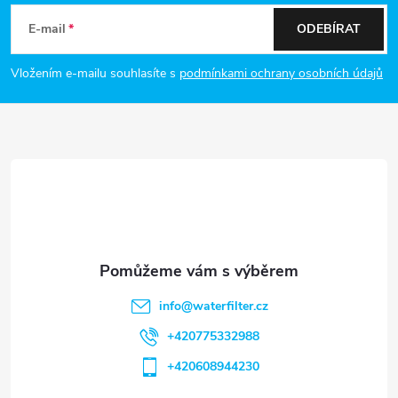
á
E-mail
ODEBÍRAT
p
Vložením e-mailu souhlasíte s
podmínkami ochrany osobních údajů
a
t
í
info
@
waterfilter.cz
+420775332988
+420608944230