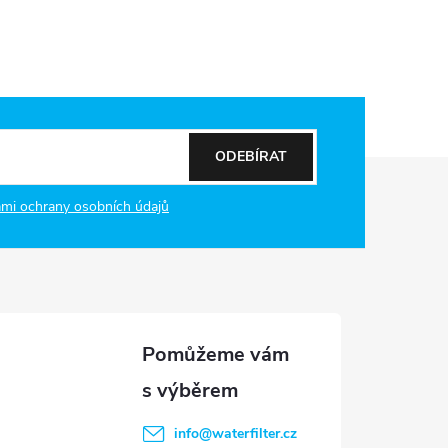
ODEBÍRAT
mi ochrany osobních údajů
info
@
waterfilter.cz