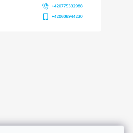
+420775332988
+420608944230
 a platba
Tříletá záruka