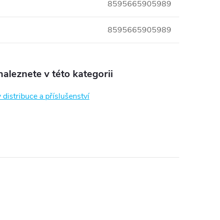
8595665905989
8595665905989
aleznete v této kategorii
distribuce a příslušenství