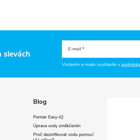
E-mail
a slevách
Vložením e-mailu souhlasíte s
podmínka
Blog
Pentair Easy-iQ
Úprava vody změkčením
Proč dezinfikovat vodu pomocí