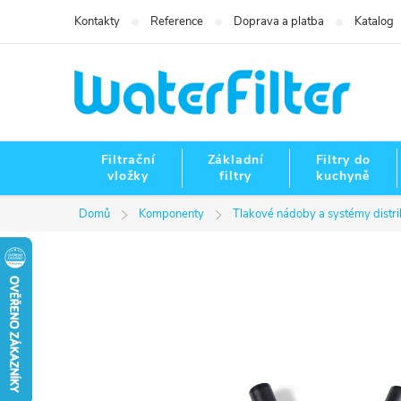
Přejít
Kontakty
Reference
Doprava a platba
Katalog
na
obsah
Filtrační
Základní
Filtry do
vložky
filtry
kuchyně
Domů
Komponenty
Tlakové nádoby a systémy distr