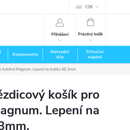
CZK
NÁKUPNÍ
KOŠÍK
Prázdný košík
Přihlášení
í
Náhradní
Filtrační
Komponenty
Zna
díly
náplně
o Autotrol Magnum. Lepení na trubku 48,3mm.
zdicový košík pro
Magnum. Lepení na
,3mm.