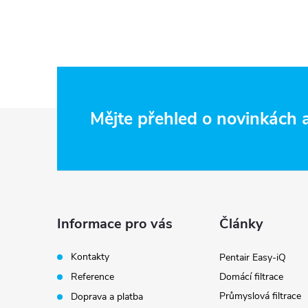
Z
Mějte přehled o novinkách
á
p
a
Informace pro vás
Články
t
Kontakty
Pentair Easy-iQ
Reference
Domácí filtrace
í
Průmyslová filtrace
Doprava a platba