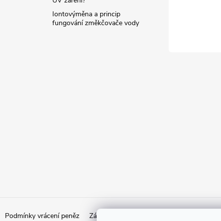
UV záření?
Iontovýměna a princip
fungování změkčovače vody
Podmínky vrácení peněz
Zásady ochrany osobních údajů
Doprava