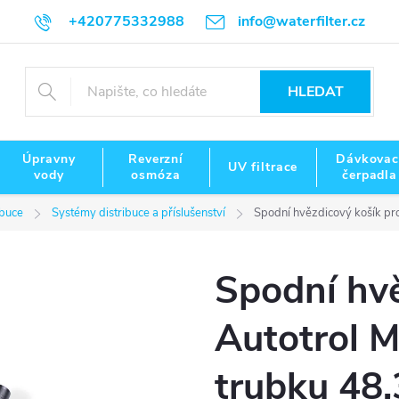
+420775332988
info@waterfilter.cz
HLEDAT
Úpravny
Reverzní
Dávkovac
UV filtrace
vody
osmóza
čerpadla
ibuce
Systémy distribuce a příslušenství
Spodní hvězdicový košík pr
Spodní hvě
Autotrol 
trubku 48