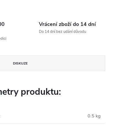
00
Vrácení zboží do 14 dní
Do 14 dní bez udání důvodu
dici
DISKUZE
etry produktu:
:
0.5 kg