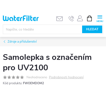
Přejít
na
obsah
NÁKUPNÍ
KOŠÍK
HLEDAT
Zdroje a příslušenství
Samolepka s označením
pro UV2100
Podrobnosti hodnocení
Neohodnoceno
Kód produktu:
FWOEMDOM2