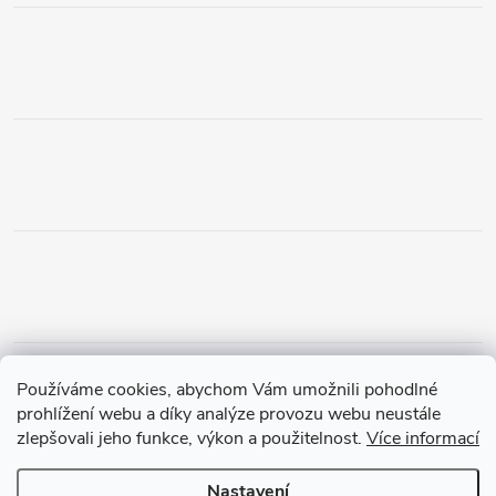
Obchodní podmínky
Podmínky vrácení peněz
Používáme cookies, abychom Vám umožnili pohodlné
Zásady ochrany osobních údajů
Doprava a platba
Tříletá záruka
prohlížení webu a díky analýze provozu webu neustále
zlepšovali jeho funkce, výkon a použitelnost.
Více informací
Nastavení