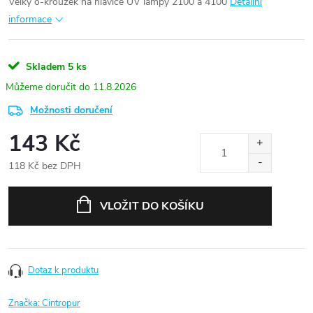
Velký o-kroužek na hlavice UV lampy 2100 a 4100
Detailní
informace
Skladem
5 ks
11.8.2026
Možnosti doručení
143 Kč
118 Kč bez DPH
Měrná
cena:
VLOŽIT DO KOŠÍKU
Dotaz k produktu
Značka:
Cintropur