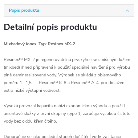
Popis produktu
Detailní popis produktu
Mixbedový ionex. Typ: Resinex MX-2.
Resinex™ MX-2 je regenerovatelná pryskyřice se smíšeným ložem
(mixbed) ihned připravená k použití speciálně navržená pro výrobu
plně demineralizované vody. Výrobek se skládá z objemového
poměru 1 : 1,5 -- Resinex™ K-8 a Resinex™ A-4, pro dosažení
extra nízké výstupní vodivosti.
Vysoká provozní kapacita nabízí ekonomickou výhodu a použití
aniontové složky z první skupiny (type 1) zaručuje vysokou čistotu
vody bez oxidu křemičitého.
Doporučuje se jako poslední stupeň dočištění vody, za stanici