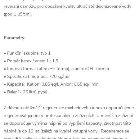
reverzní osmózy, pro dosažení kvality ultračisté deionizované vody
(pod 1 µS/cm).
Parametry:
• Funkční skupina: typ 1
• Poměr katex / anex: 1 : 1,5
• Iontová forma: katex (H+ forma), a anex (OH- forma)
• Specifická hmotnost: 770 kg/m3
• Kapacita: Kation: 0.85 eq/l, Anion: 0.65 eq/l min
• Balení - 25 litrů pytel.
Z důvodu obtížnější regenerace mixbedového ionexu doporučujeme
regenerovat jenom v profesionálních zařízeních. U menších zařízení
se doporučuje výměna náplně po vypršení kapacity. Životnost této
náplně je do 10 let (záleží na kvalitě vstupní vody). Regenerace se
provádí kyselinou a louhem (doporučujeme regenerovat jenom v