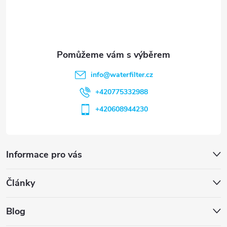
í
info
@
waterfilter.cz
+420775332988
+420608944230
Informace pro vás
Články
Blog