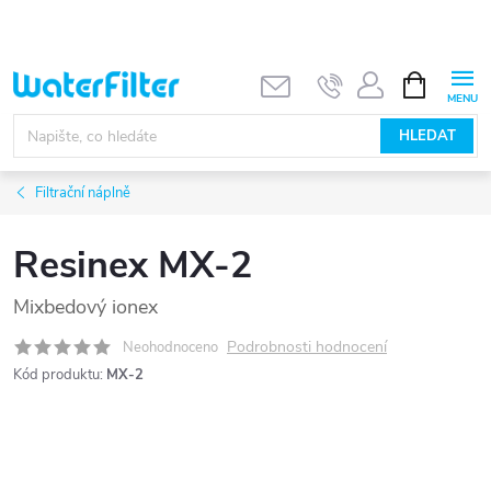
Přejít
na
obsah
NÁKUPNÍ
KOŠÍK
HLEDAT
Filtrační náplně
Resinex MX-2
Mixbedový ionex
Podrobnosti hodnocení
Neohodnoceno
Kód produktu:
MX-2