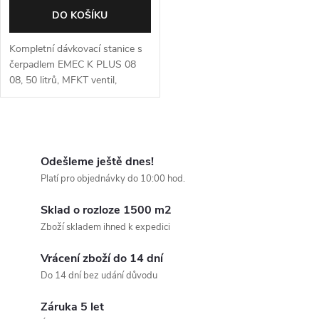
DO KOŠÍKU
Kompletní dávkovací stanice s
čerpadlem EMEC K PLUS 08
08, 50 litrů, MFKT ventil,
míchadlo
O
v
Odešleme ještě dnes!
Platí pro objednávky do 10:00 hod.
l
Sklad o rozloze 1500 m2
á
Zboží skladem ihned k expedici
d
Vrácení zboží do 14 dní
a
Do 14 dní bez udání důvodu
c
Záruka 5 let