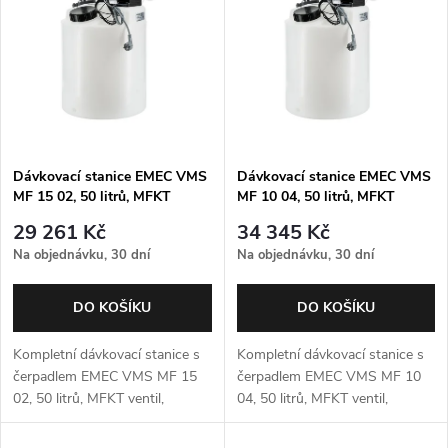
p
Abecedně
n
i
í
s
p
p
Dávkovací stanice EMEC VMS
Dávkovací stanice EMEC VMS
r
MF 15 02, 50 litrů, MFKT
MF 10 04, 50 litrů, MFKT
r
ventil, míchadlo
ventil, míchadlo
o
29 261 Kč
34 345 Kč
o
Na objednávku, 30 dní
Na objednávku, 30 dní
d
d
DO KOŠÍKU
DO KOŠÍKU
u
u
Kompletní dávkovací stanice s
Kompletní dávkovací stanice s
k
čerpadlem EMEC VMS MF 15
čerpadlem EMEC VMS MF 10
02, 50 litrů, MFKT ventil,
04, 50 litrů, MFKT ventil,
k
míchadlo
míchadlo
t