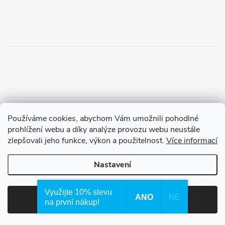
Obchodní podmínky
Podmínky vrácení peněz
Používáme cookies, abychom Vám umožnili pohodlné
Zásady ochrany osobních údajů
Doprava a platba
Tříletá záruka
prohlížení webu a díky analýze provozu webu neustále
zlepšovali jeho funkce, výkon a použitelnost.
Více informací
Nastavení
Copyright 2026
Waterfilter.cz
. Všechna práva vyhrazena.
Využijte 10% slevu
ANO
NE
Souhlasím
na první nákup!
Vytvořil Shoptet