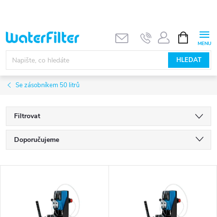
Přejít
na
obsah
NÁKUPNÍ
KOŠÍK
HLEDAT
Se zásobníkem 50 litrů
Filtrovat
Ř
Doporučujeme
a
Nejlevnější
V
Nejdražší
z
ý
Nejprodávanější
e