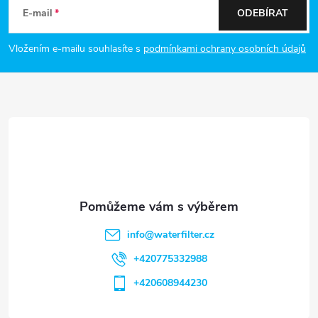
á
u
E-mail
ODEBÍRAT
p
Vložením e-mailu souhlasíte s
podmínkami ochrany osobních údajů
a
t
í
info
@
waterfilter.cz
+420775332988
+420608944230