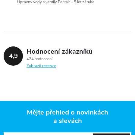
Úpravny vody s ventily Pentair - 5 let záruka
í
p
r
v
Hodnocení zákazníků
k
4,9
424 hodnocení
y
Zobrazit recenze
v
ý
p
Mějte přehled o novinkách
i
a slevách
Z
s