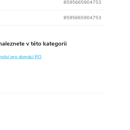
8595665904753
8595665904753
aleznete v této kategorii
enství pro domácí RO