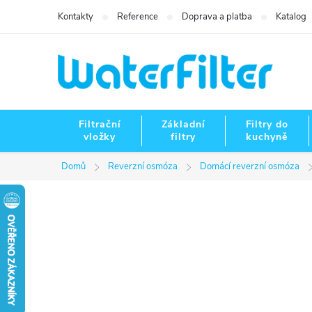
Přejít
Kontakty
Reference
Doprava a platba
Katalog
na
obsah
Filtrační
Základní
Filtry do
vložky
filtry
kuchyně
Domů
Reverzní osmóza
Domácí reverzní osmóza