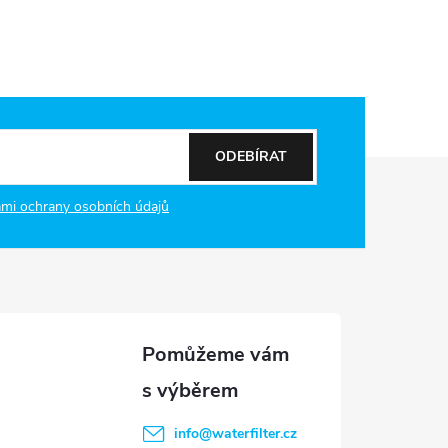
ODEBÍRAT
mi ochrany osobních údajů
info
@
waterfilter.cz