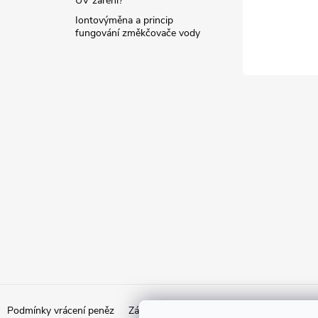
UV záření?
Iontovýměna a princip
fungování změkčovače vody
Podmínky vrácení peněz
Zásady ochrany osobních údajů
Doprava