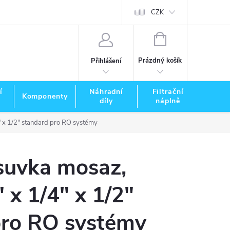
CZK
NÁKUPNÍ
KOŠÍK
Prázdný košík
Přihlášení
í
Náhradní
Filtrační
Komponenty
Zna
díly
náplně
" x 1/2" standard pro RO systémy
suvka mosaz,
 x 1/4" x 1/2"
pro RO systémy