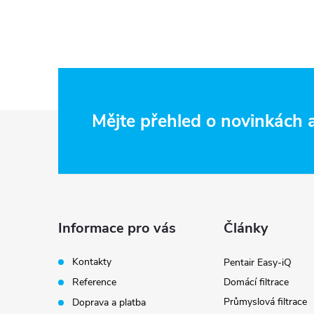
Z
Mějte přehled o novinkách
á
p
a
Informace pro vás
Články
t
Kontakty
Pentair Easy-iQ
Reference
Domácí filtrace
í
Průmyslová filtrace
Doprava a platba