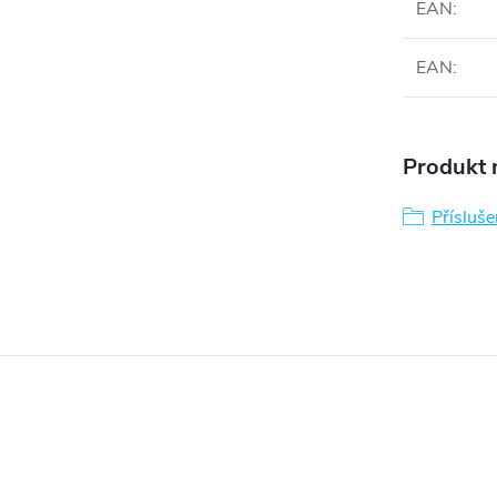
EAN
:
EAN
:
Produkt n
Přísluš