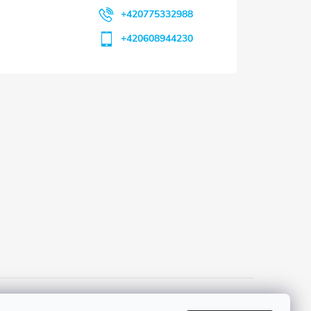
+420775332988
+420608944230
 a platba
Tříletá záruka