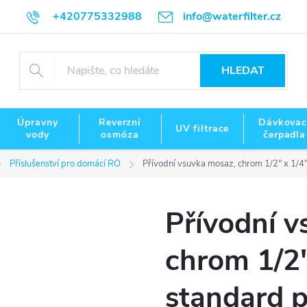
+420775332988
info@waterfilter.cz
HLEDAT
Úpravny
Reverzní
Dávkovac
UV filtrace
vody
osmóza
čerpadla
Příslušenství pro domácí RO
Přívodní vsuvka mosaz, chrom 1/2" x 1/4
Přívodní v
chrom 1/2"
standard 