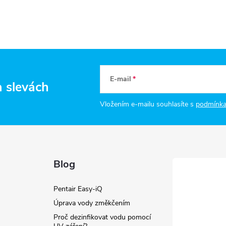
E-mail
a slevách
Vložením e-mailu souhlasíte s
podmínka
Blog
Pentair Easy-iQ
Úprava vody změkčením
Proč dezinfikovat vodu pomocí