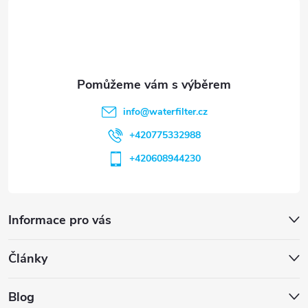
t
í
info
@
waterfilter.cz
+420775332988
+420608944230
Informace pro vás
Články
Blog