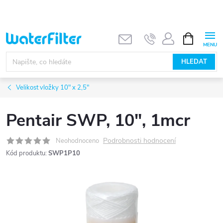
Přejít
na
obsah
NÁKUPNÍ
KOŠÍK
HLEDAT
Velikost vložky 10" x 2,5"
Pentair SWP, 10", 1mcr
Podrobnosti hodnocení
Neohodnoceno
Kód produktu:
SWP1P10