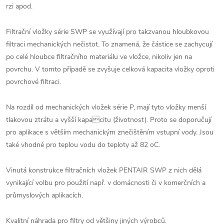
rzi apod.
Filtrační vložky série SWP se využívají pro takzvanou hloubkovou
filtraci mechanických nečistot. To znamená, že částice se zachycují
po celé hloubce filtračního materiálu ve vložce, nikoliv jen na
povrchu. V tomto případě se zvyšuje celková kapacita vložky oproti
povrchové filtraci.
Na rozdíl od mechanických vložek série P, mají tyto vložky menší
tlakovou ztrátu a vyšší kapacitu (životnost). Proto se doporučují
pro aplikace s větším mechanickým znečištěním vstupní vody. Jsou
také vhodné pro teplou vodu do teploty až 82 oC.
Vinutá konstrukce filtračních vložek PENTAIR SWP z nich dělá
vynikající volbu pro použití např. v domácnosti či v komerčních a
průmyslových aplikacích.
Kvalitní náhrada pro filtry od většiny jiných výrobců.