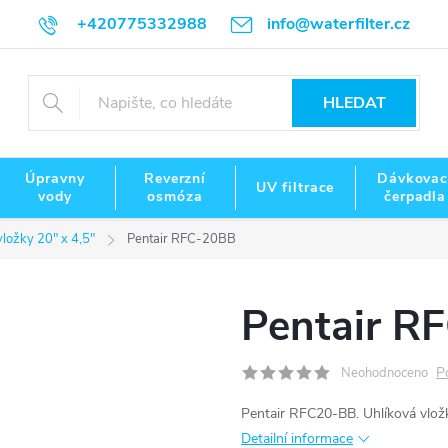
+420775332988
info@waterfilter.cz
HLEDAT
Úpravny
Reverzní
Dávkovac
UV filtrace
vody
osmóza
čerpadla
vložky 20" x 4,5"
Pentair RFC-20BB
Pentair R
P
Neohodnoceno
Pentair RFC20-BB. Uhlíková vložk
Detailní informace