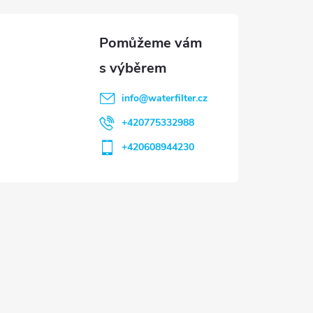
info
@
waterfilter.cz
+420775332988
+420608944230