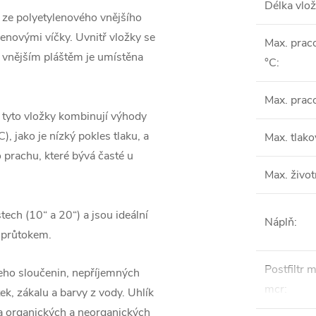
Délka vlož
y ze polyetylenového vnějšího
enovými víčky. Uvnitř vložky se
Max. praco
 vnějším pláštěm je umístěna
°C
:
Max. praco
tyto vložky kombinují výhody
, jako je nízký pokles tlaku, a
Max. tlako
 prachu, které bývá časté u
Max. život
ech (10“ a 20“) a jsou ideální
Náplň
:
m průtokem.
Postfiltr m
 jeho sloučenin, nepříjemných
mcr
:
ek, zákalu a barvy z vody. Uhlík
ra organických a neorganických