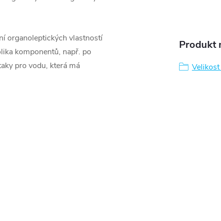
ení organoleptických vlastností
Produkt n
olika komponentů, např. po
taky pro vodu, která má
Velikost