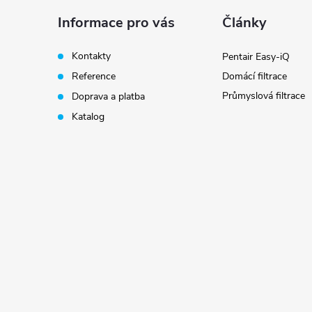
a
Informace pro vás
Články
t
Kontakty
Pentair Easy-iQ
Reference
Domácí filtrace
í
Průmyslová filtrace
Doprava a platba
Katalog