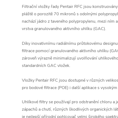
Filtrační vložky řady Pentair RFC jsou konstruován
pláště o porozitě 70 mikronů s odolnými polypropyl
nachází jádro z taveného polypropylenu, mezi ním a
vrstva granulovaného aktivního uhlíku (GAC).
Díky inovativnímu radiálnímu průtokovému designu 
filtrace pomocí granulovaného aktivního uhlíku (GAC)
zároveň výrazně minimalizují uvolňování uhlíkového
standardních GAC vložek.
Vložky Pentair RFC jsou dostupné v různých velikost
pro bodové filtrace (POE) i další aplikace s vysoký
Uhlíkové filtry se používají pro odstranění chloru a
zápachů a chutí, různých škodlivých organických lát
je nejlepší přírodní pohlcovač velmi širokého spekt