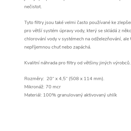
nečistot.
Tyto filtry jsou také velmi často používané ke zlepš
pro větší systém úpravy vody, který se skládá z něk
chlorování vody v systémech na odželezňování, ale 
nepříjemnou chuť nebo zapáchá.
Kvalitní náhrada pro filtry od většiny jiných výrobců.
Rozměry: 20“ x 4,5“ (508 x 114 mm).
Mikronáž: 70 mcr
Materiál: 100% granulovaný aktivovaný uhlík