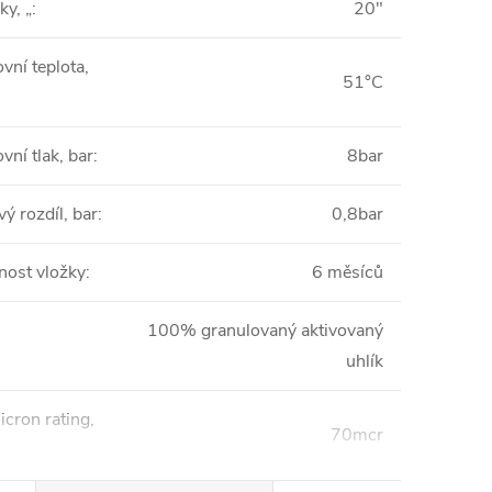
ky, „
:
20"
vní teplota,
51°C
vní tlak, bar
:
8bar
vý rozdíl, bar
:
0,8bar
nost vložky
:
6 měsíců
100% granulovaný aktivovaný
uhlík
icron rating,
70mcr