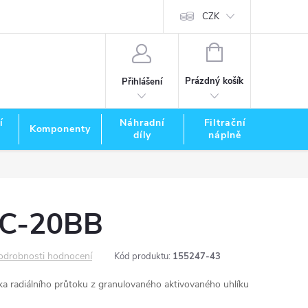
CZK
NÁKUPNÍ
KOŠÍK
Prázdný košík
Přihlášení
í
Náhradní
Filtrační
Komponenty
Zna
díly
náplně
FC-20BB
odrobnosti hodnocení
Kód produktu:
155247-43
a radiálního průtoku z granulovaného aktivovaného uhlíku