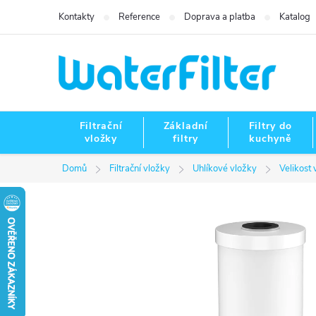
Přejít
Kontakty
Reference
Doprava a platba
Katalog
na
obsah
Filtrační
Základní
Filtry do
vložky
filtry
kuchyně
Domů
Filtrační vložky
Uhlíkové vložky
Velikost 