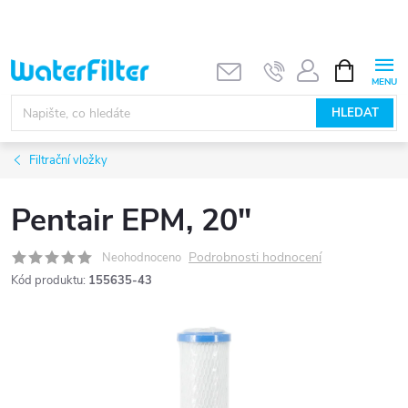
Přejít
na
obsah
NÁKUPNÍ
KOŠÍK
HLEDAT
Filtrační vložky
Pentair EPM, 20"
Podrobnosti hodnocení
Neohodnoceno
Kód produktu:
155635-43