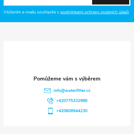
p
Vložením e-mailu souhlasíte s
podmínkami ochrany osobních údajů
a
t
í
info
@
waterfilter.cz
+420775332988
+420608944230