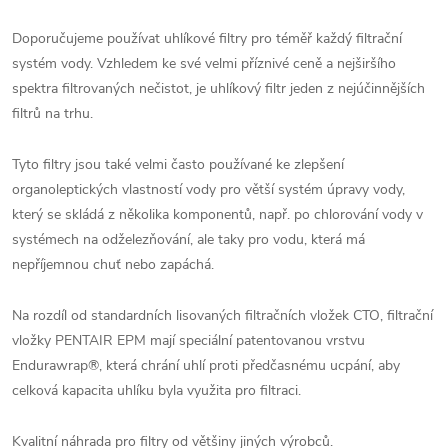
Doporučujeme používat uhlíkové filtry pro téměř každý filtrační
systém vody. Vzhledem ke své velmi příznivé ceně a nejširšího
spektra filtrovaných nečistot, je uhlíkový filtr jeden z nejúčinnějších
filtrů na trhu.
Tyto filtry jsou také velmi často používané ke zlepšení
organoleptických vlastností vody pro větší systém úpravy vody,
který se skládá z několika komponentů, např. po chlorování vody v
systémech na odželezňování, ale taky pro vodu, která má
nepříjemnou chuť nebo zapáchá.
Na rozdíl od standardních lisovaných filtračních vložek CTO, filtrační
vložky PENTAIR EPM mají speciální patentovanou vrstvu
Endurawrap®, která chrání uhlí proti předčasnému ucpání, aby
celková kapacita uhlíku byla využita pro filtraci.
Kvalitní náhrada pro filtry od většiny jiných výrobců.