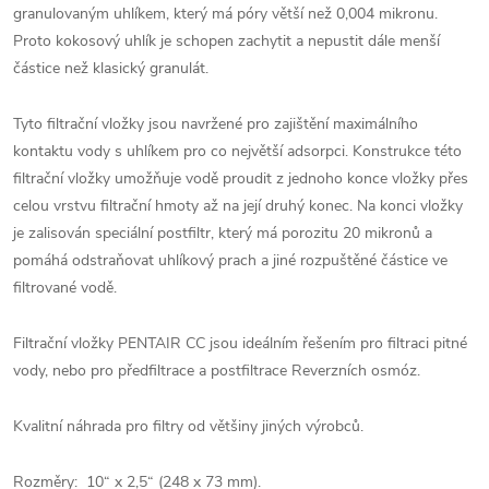
granulovaným uhlíkem, který má póry větší než 0,004 mikronu.
Proto kokosový uhlík je schopen zachytit a nepustit dále menší
částice než klasický granulát.
Tyto filtrační vložky jsou navržené pro zajištění maximálního
kontaktu vody s uhlíkem pro co největší adsorpci. Konstrukce této
filtrační vložky umožňuje vodě proudit z jednoho konce vložky přes
celou vrstvu filtrační hmoty až na její druhý konec. Na konci vložky
je zalisován speciální postfiltr, který má porozitu 20 mikronů a
pomáhá odstraňovat uhlíkový prach a jiné rozpuštěné částice ve
filtrované vodě.
Filtrační vložky PENTAIR CC jsou ideálním řešením pro filtraci pitné
vody, nebo pro předfiltrace a postfiltrace Reverzních osmóz.
Kvalitní náhrada pro filtry od většiny jiných výrobců.
Rozměry: 10“ x 2,5“ (248 x 73 mm).