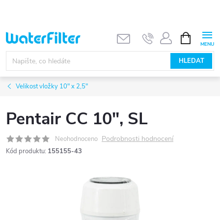
Přejít
na
obsah
NÁKUPNÍ
KOŠÍK
HLEDAT
Velikost vložky 10" x 2,5"
Pentair CC 10", SL
Podrobnosti hodnocení
Neohodnoceno
Kód produktu:
155155-43