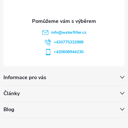
í
info
@
waterfilter.cz
+420775332988
+420608944230
Informace pro vás
Články
Blog