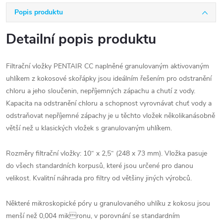
Popis produktu
Detailní popis produktu
Filtrační vložky PENTAIR CC naplněné granulovaným aktivovaným
uhlíkem z kokosové skořápky jsou ideálním řešením pro odstranění
chloru a jeho sloučenin, nepříjemných zápachu a chutí z vody.
Kapacita na odstranění chloru a schopnost vyrovnávat chuť vody a
odstraňovat nepříjemné zápachy je u těchto vložek několikanásobně
větší než u klasických vložek s granulovaným uhlíkem.
Rozměry filtrační vložky: 10“ x 2,5“ (248 x 73 mm). Vložka pasuje
do všech standardních korpusů, které jsou určené pro danou
velikost. Kvalitní náhrada pro filtry od většiny jiných výrobců.
Některé mikroskopické póry u granulovaného uhlíku z kokosu jsou
menší než 0,004 mikronu, v porovnání se standardním