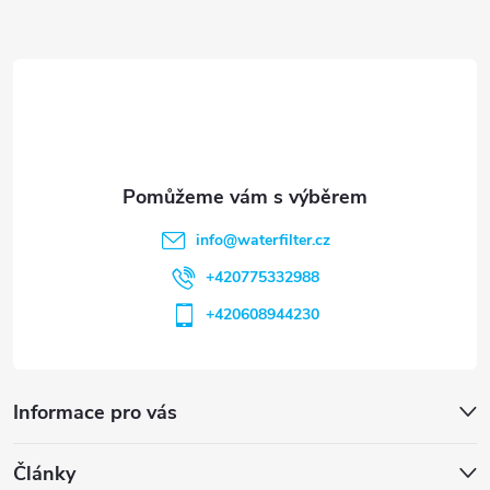
a
t
í
info
@
waterfilter.cz
+420775332988
+420608944230
Informace pro vás
Články