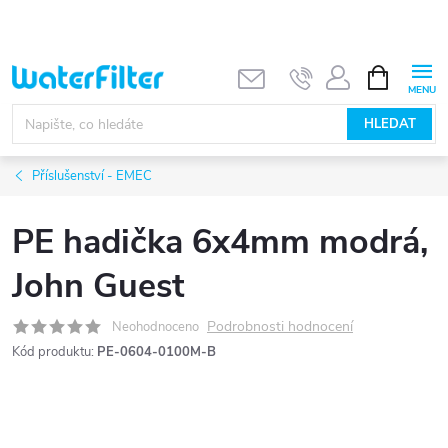
Přejít
na
obsah
NÁKUPNÍ
KOŠÍK
HLEDAT
Příslušenství - EMEC
PE hadička 6x4mm modrá,
John Guest
Podrobnosti hodnocení
Neohodnoceno
Kód produktu:
PE-0604-0100M-B