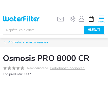
Přejít
na
obsah
NÁKUPNÍ
KOŠÍK
HLEDAT
Průmyslová reverzní osmóza
Osmosis PRO 8000 CR
Podrobnosti hodnocení
Neohodnoceno
Kód produktu:
3337