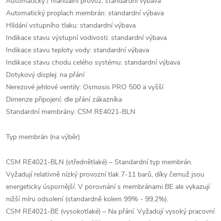
Automatický / manuální provoz: standardní výbava
Automatický proplach membrán: standardní výbava
Hlídání vstupního tlaku: standardní výbava
Indikace stavu výstupní vodivosti: standardní výbava
Indikace stavu teploty vody: standardní výbava
Indikace stavu chodu celého systému: standardní výbava
Dotykový displej: na přání
Nerezové jehlové ventily: Osmosis PRO 500 a vyšší
Dimenze připojení: dle přání zákazníka
Standardní membrány: CSM RE4021-BLN
Typ membrán (na výběr)
CSM RE4021-BLN (střednětlaké) – Standardní typ membrán.
Vyžadují relativně nízký provozní tlak 7-11 barů, díky čemuž jsou
energeticky úspornější. V porovnání s membránami BE ale vykazují
nižší míru odsolení (standardně kolem 99% - 99,2%).
CSM RE4021-BE (vysokotlaké) – Na přání. Vyžadují vysoký pracovní