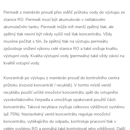
Permeát z membrán proudí přes měřič průtoku vody do výstupu ze
stanice RO. Permeát musí být akumulován v netlakovém
akumulačním tanku. Permeát může mít menší zpětný tlak, ale
zpětný tlak nesmí být nikdy vyšší než tlak koncentrátu. Vždy
musíme počítat s tím, že zpětný tlak na výstupu permeátu
způsobuje snížení výkonu celé stanice RO a také snižuje kvalitu
výstupní vody. Kvalita výstupní vody (permeátu) také vždy závisí na
kvalitě vstupní vody.
Koncentrát po výstupu z membrán proudí do kontrolního centra
průtoku (rozvod koncentrát / recyklát). V tomto místě ventil
recyklátu pouští určité množství koncentrátu zpět do vstupního
vysokotlakového čerpadla a umožňuje opakované použití části
koncentrátu. Taková recyklace zvyšuje celkovou výtěžnost systému
(až 75%). Nastavitelný ventil koncentrátu reguluje množství
koncentrátu, vytékajícího do odpadu, kontroluje pracovní tlak v
celém systému RO a pomáhá také kontrolovat jeho výtěžnost. Další