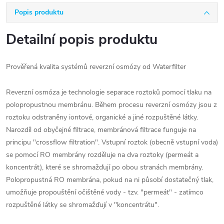
Popis produktu
Detailní popis produktu
Prověřená kvalita systémů reverzní osmózy od Waterfilter
Reverzní osmóza je technologie separace roztoků pomocí tlaku na
polopropustnou membránu. Během procesu reverzní osmózy jsou z
roztoku odstraněny iontové, organické a jiné rozpuštěné látky.
Narozdíl od obyčejné filtrace, membránová filtrace funguje na
principu "crossflow filtration". Vstupní roztok (obecně vstupní voda)
se pomocí RO membrány rozděluje na dva roztoky (permeát a
koncentrát), které se shromažďují po obou stranách membrány.
Polopropustná RO membrána, pokud na ni působí dostatečný tlak,
umožňuje propouštění očištěné vody - tzv. "permeát" - zatímco
rozpuštěné látky se shromažďují v "koncentrátu".