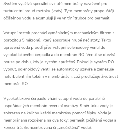
Systém využívá speciální svinuté membrány navržené pro
turbulentní proud roztoku (vody). Tyto membrány propouštějí
očištěnou vodu a akumulují ji ve vnitřní trubce pro permeát.
Vstupní roztok prochází vyměnitelným mechanickým filtrem s
porozitou 5 mikronů, který absorbuje hrubé nečistoty. Takto
upravená voda proudí přes vstupní solenoidový ventil do
vysokotlakového čerpadla a do membrán RO. Ventil se otevírá
pouze po dobu, kdy je systém spuštěný. Pokud je systém RO
vypnut, solenoidový ventil se automatický uzavírá a zamezuje
neturbulentním tokům v membránách, což prodlužuje životnost
membrán RO.
Vysokotlakové čerpadlo vhání vstupní vodu do paralelně
uspořádaných membrán reverzní osmózy. Směr toku vody je
zobrazen na kalichu každé membrány pomocí šipky. Voda je
membránami rozdělena na dva toky: permeát (očištěná voda) a
koncentrát (koncentrovaná či „znečištěná“ voda).