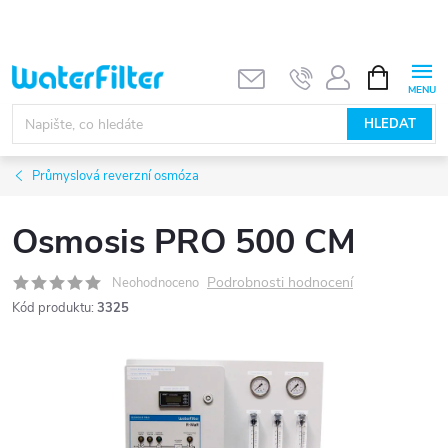
Přejít
na
obsah
NÁKUPNÍ
KOŠÍK
HLEDAT
Průmyslová reverzní osmóza
Osmosis PRO 500 CM
Podrobnosti hodnocení
Neohodnoceno
Kód produktu:
3325