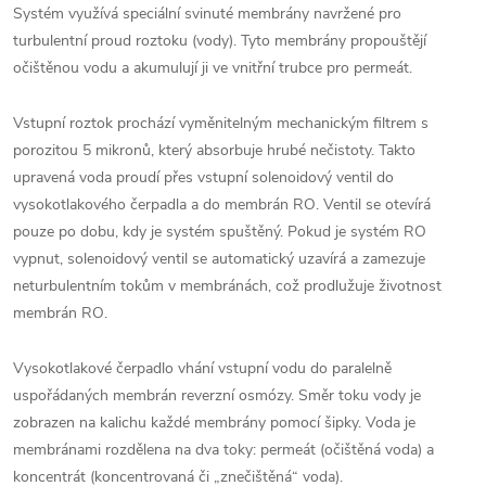
Systém využívá speciální svinuté membrány navržené pro
turbulentní proud roztoku (vody). Tyto membrány propouštějí
očištěnou vodu a akumulují ji ve vnitřní trubce pro permeát.
Vstupní roztok prochází vyměnitelným mechanickým filtrem s
porozitou 5 mikronů, který absorbuje hrubé nečistoty. Takto
upravená voda proudí přes vstupní solenoidový ventil do
vysokotlakového čerpadla a do membrán RO. Ventil se otevírá
pouze po dobu, kdy je systém spuštěný. Pokud je systém RO
vypnut, solenoidový ventil se automatický uzavírá a zamezuje
neturbulentním tokům v membránách, což prodlužuje životnost
membrán RO.
Vysokotlakové čerpadlo vhání vstupní vodu do paralelně
uspořádaných membrán reverzní osmózy. Směr toku vody je
zobrazen na kalichu každé membrány pomocí šipky. Voda je
membránami rozdělena na dva toky: permeát (očištěná voda) a
koncentrát (koncentrovaná či „znečištěná“ voda).