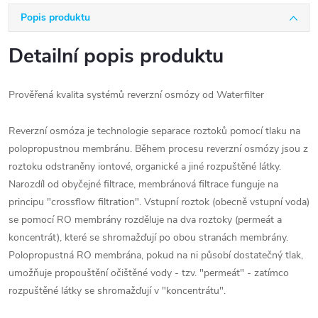
Popis produktu
Detailní popis produktu
Prověřená kvalita systémů reverzní osmózy od Waterfilter
Reverzní osmóza je technologie separace roztoků pomocí tlaku na
polopropustnou membránu. Během procesu reverzní osmózy jsou z
roztoku odstraněny iontové, organické a jiné rozpuštěné látky.
Narozdíl od obyčejné filtrace, membránová filtrace funguje na
principu "crossflow filtration". Vstupní roztok (obecně vstupní voda)
se pomocí RO membrány rozděluje na dva roztoky (permeát a
koncentrát), které se shromažďují po obou stranách membrány.
Polopropustná RO membrána, pokud na ni působí dostatečný tlak,
umožňuje propouštění očištěné vody - tzv. "permeát" - zatímco
rozpuštěné látky se shromažďují v "koncentrátu".