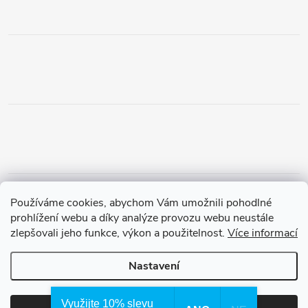
Obchodní podmínky
Podmínky vrácení peněz
Používáme cookies, abychom Vám umožnili pohodlné
Zásady ochrany osobních údajů
Doprava a platba
Tříletá záruka
prohlížení webu a díky analýze provozu webu neustále
zlepšovali jeho funkce, výkon a použitelnost.
Více informací
Nastavení
Copyright 2026
Waterfilter.cz
. Všechna práva vyhrazena.
Využijte 10% slevu