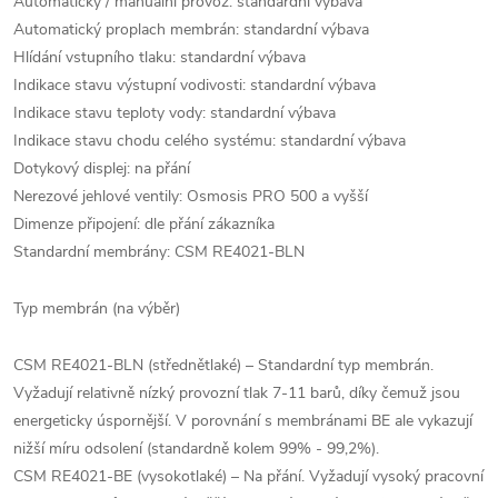
Automatický / manuální provoz: standardní výbava
Automatický proplach membrán: standardní výbava
Hlídání vstupního tlaku: standardní výbava
Indikace stavu výstupní vodivosti: standardní výbava
Indikace stavu teploty vody: standardní výbava
Indikace stavu chodu celého systému: standardní výbava
Dotykový displej: na přání
Nerezové jehlové ventily: Osmosis PRO 500 a vyšší
Dimenze připojení: dle přání zákazníka
Standardní membrány: CSM RE4021-BLN
Typ membrán (na výběr)
CSM RE4021-BLN (střednětlaké) – Standardní typ membrán.
Vyžadují relativně nízký provozní tlak 7-11 barů, díky čemuž jsou
energeticky úspornější. V porovnání s membránami BE ale vykazují
nižší míru odsolení (standardně kolem 99% - 99,2%).
CSM RE4021-BE (vysokotlaké) – Na přání. Vyžadují vysoký pracovní