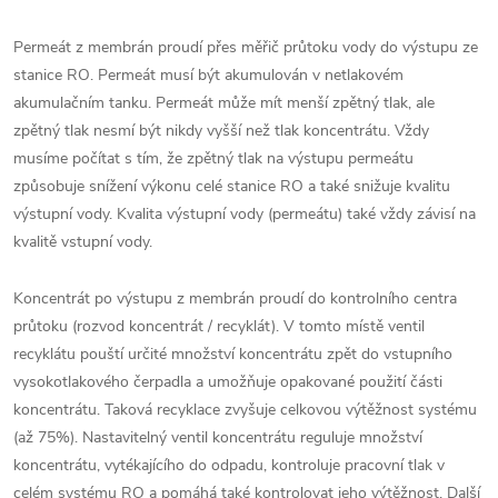
Permeát z membrán proudí přes měřič průtoku vody do výstupu ze
stanice RO. Permeát musí být akumulován v netlakovém
akumulačním tanku. Permeát může mít menší zpětný tlak, ale
zpětný tlak nesmí být nikdy vyšší než tlak koncentrátu. Vždy
musíme počítat s tím, že zpětný tlak na výstupu permeátu
způsobuje snížení výkonu celé stanice RO a také snižuje kvalitu
výstupní vody. Kvalita výstupní vody (permeátu) také vždy závisí na
kvalitě vstupní vody.
Koncentrát po výstupu z membrán proudí do kontrolního centra
průtoku (rozvod koncentrát / recyklát). V tomto místě ventil
recyklátu pouští určité množství koncentrátu zpět do vstupního
vysokotlakového čerpadla a umožňuje opakované použití části
koncentrátu. Taková recyklace zvyšuje celkovou výtěžnost systému
(až 75%). Nastavitelný ventil koncentrátu reguluje množství
koncentrátu, vytékajícího do odpadu, kontroluje pracovní tlak v
celém systému RO a pomáhá také kontrolovat jeho výtěžnost. Další