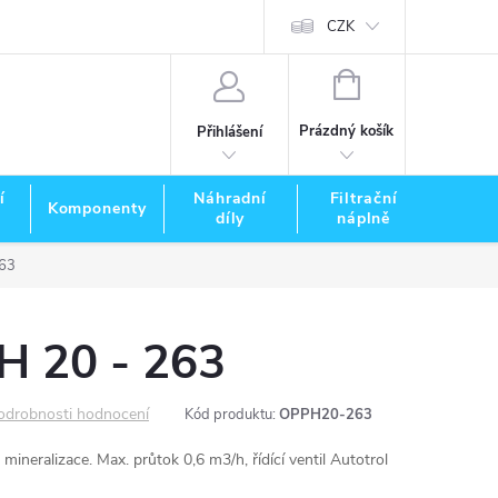
CZK
NÁKUPNÍ
KOŠÍK
Prázdný košík
Přihlášení
í
Náhradní
Filtrační
Komponenty
Zna
díly
náplně
63
 20 - 263
odrobnosti hodnocení
Kód produktu:
OPPH20-263
mineralizace. Max. průtok 0,6 m3/h, řídící ventil Autotrol