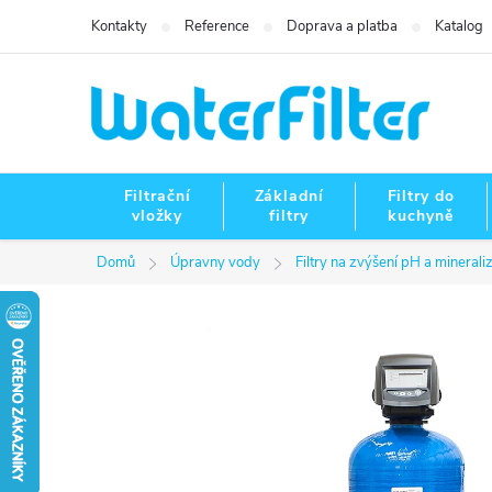
Přejít
Kontakty
Reference
Doprava a platba
Katalog
na
obsah
Filtrační
Základní
Filtry do
vložky
filtry
kuchyně
Domů
Úpravny vody
Filtry na zvýšení pH a minerali