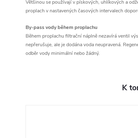
Většinou se používají v pískových, uhlíkových a odže
proplach v nastavených časových intervalech dopor
By-pass vody během proplachu
Během proplachu filtrační náplně nezavírá ventil v
nepřerušuje, ale je dodána voda neupravená. Regener
odběr vody minimální nebo žádný.
K to