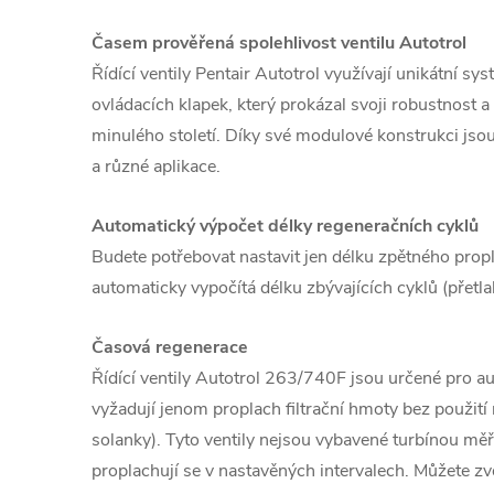
Časem prověřená spolehlivost ventilu Autotrol
Řídící ventily Pentair Autotrol využívají unikátní sy
ovládacích klapek, který prokázal svoji robustnost a 
minulého století. Díky své modulové konstrukci jsou
a různé aplikace.
Automatický výpočet délky regeneračních cyklů
Budete potřebovat nastavit jen délku zpětného propl
automaticky vypočítá délku zbývajících cyklů (přetlako
Časová regenerace
Řídící ventily Autotrol 263/740F jsou určené pro aut
vyžadují jenom proplach filtrační hmoty bez použití
solanky). Tyto ventily nejsou vybavené turbínou měře
proplachují se v nastavěných intervalech. Můžete zv