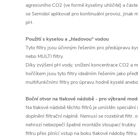
agresivního CO2 (ve formě kyseliny uhličité) a část
se Semidol aplikovat pro kontinuální provoz, jinak 
pH.
Použití s kyselou a „hladovou“ vodou
Tyto filtry jsou účinným řešením pro předúpravu ky
nebo MULTI filtry.
Díky zvýšení pH vody, snížení koncentrace CO2 a m
hořčíkem jsou tyto filtry ideálním řešením jako před
multifunkčními filtry pro úpravu hodně kyselé aneb
Boční otvor na tlakové nádobě - pro výbrané mod
Na tlakové nádobě těchto filtrů je umístěn speciální
doplnění filtrační náplně. Nemusí se rozebírat filtr,
nehrozí nebezpečí špatné montáže stoupací trubky. 
filtru přes plnící vstup na boku tlakové nádoby filtru.