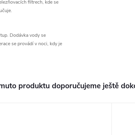
lezňovacích filtrech, kde se
učuje.
ýstup. Dodávka vody se
ace se provádí v noci, kdy je
muto produktu doporučujeme ještě dok