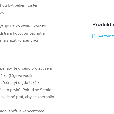
ohou být během čištění
sy.
Produkt n
yšuje riziko vzniku koroze.
odstraní kovovou pachuť a
Automati
áhá snížit koncentraci
penatý. Je určený pro zvýšení
řčíku (Mg) ve vodě –
hořečnatý) dojde také k
ěchto prvků. Pokud se Semidol
avidelně prát, aby se zabránilo
midol snižuje koncentrace