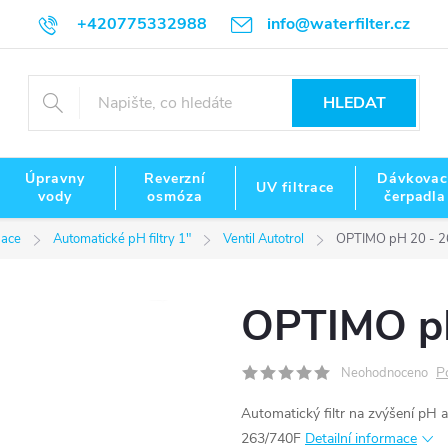
+420775332988
info@waterfilter.cz
HLEDAT
Úpravny
Reverzní
Dávkovac
UV filtrace
vody
osmóza
čerpadla
zace
Automatické pH filtry 1"
Ventil Autotrol
OPTIMO pH 20 - 2
OPTIMO pH
P
Neohodnoceno
Automatický filtr na zvýšení pH a 
263/740F
Detailní informace