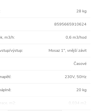
:
28 kg
8595665910624
ok, m3/h
:
0,6 m3/hod
 vstup/výstup
:
Mosaz 1", vnější závit
Časové
 napětí
:
230V, 50Hz
náplně
:
20 kg
trace, m2
:
0,034 m2