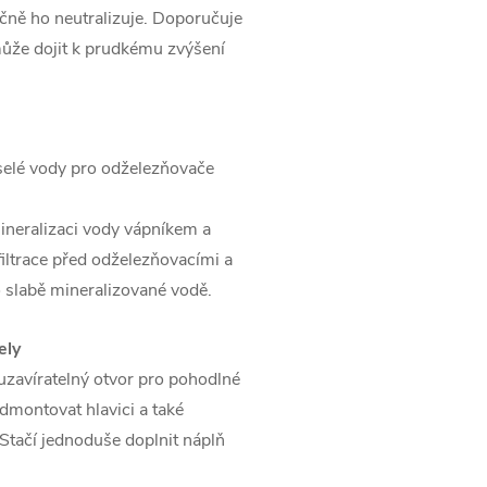
ečně ho neutralizuje. Doporučuje
může dojit k prudkému zvýšení
selé vody pro odželezňovače
ineralizaci vody vápníkem a
filtrace před odželezňovacími a
o slabě mineralizované vodě.
ely
 uzavíratelný otvor pro pohodlné
 odmontovat hlavici a také
Stačí jednoduše doplnit náplň