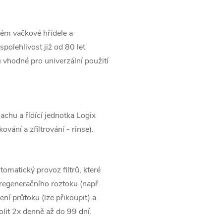
stém vačkové hřídele a
spolehlivost již od 80 let
 vhodné pro univerzální použití
achu a řídící jednotka Logix
vání a zfiltrování - rinse).
omatický provoz filtrů, které
 regeneračního roztoku (např.
ní průtoku (lze přikoupit) a
olit 2x denně až do 99 dní.