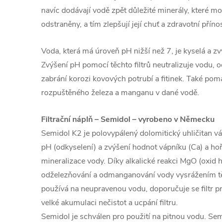
navíc dodávají vodě zpět důležité minerály, které m
odstraněny, a tím zlepšují její chuť a zdravotní příno
Voda, která má úroveň pH nižší než 7, je kyselá a zv
Zvýšení pH pomocí těchto filtrů neutralizuje vodu, 
zabrání korozi kovových potrubí a fitinek. Také pom
rozpuštěného železa a manganu v dané vodě.
Filtrační náplň
–
Semidol – vyrobeno v Německu
Semidol K2 je polovypálený dolomitický uhličitan vá
pH (odkyselení) a zvýšení hodnot vápníku (Ca) a ho
mineralizace vody. Díky alkalické reakci MgO (oxid 
odželezňování a odmanganování vody vysrážením t
používá na neupravenou vodu, doporučuje se filtr pr
velké akumulaci nečistot a ucpání filtru.
Semidol je schválen pro použití na pitnou vodu. Se