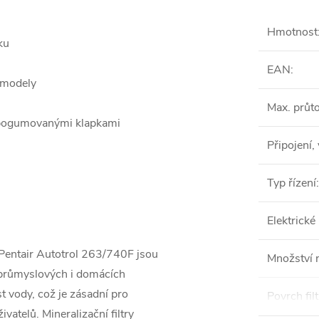
Hmotnost
ku
EAN
:
 modely
Max. průt
s pogumovanými klapkami
Připojení,
Typ řízení
:
Elektrické
m Pentair Autotrol 263/740F jsou
Množství 
a průmyslových i domácích
t vody, což je zásadní pro
Povrch fil
vatelů. Mineralizační filtry