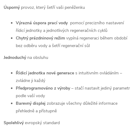
Úsporný
provoz, který šetří vaši peněženku
Výrazná úspora prací vody
pomocí precizního nastavení
řídicí jednotky a jednotlivých regeneračních cyklů
Chytrý prázdninový režim
vypíná regeneraci během období
bez odběru vody a šetří regenerační sůl
Jednoduchý
na obsluhu
Řídicí jednotka nové generace
s intuitivním ovládáním –
zvládne ji každý
Předprogramováno z výroby
– stačí nastavit jediný parametr
podle vaší vody
Barevný displej
zobrazuje všechny důležité informace
přehledně a přístupně
Spolehlivý
evropský standard