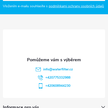
p
Vložením e-mailu souhlasíte s
podmínkami ochrany osobních údajů
a
t
í
info
@
waterfilter.cz
+420775332988
+420608944230
Informace pro vás