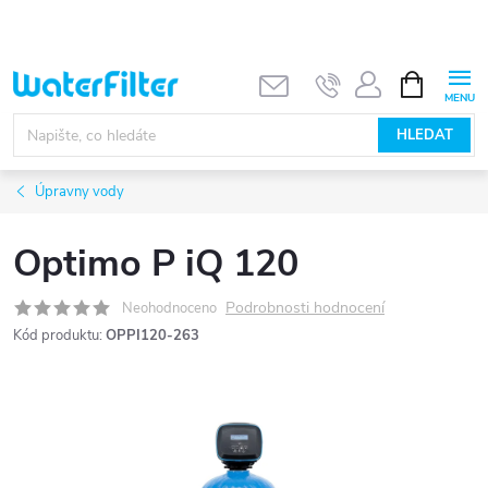
Přejít
na
obsah
NÁKUPNÍ
KOŠÍK
HLEDAT
Úpravny vody
Optimo P iQ 120
Podrobnosti hodnocení
Neohodnoceno
Kód produktu:
OPPI120-263