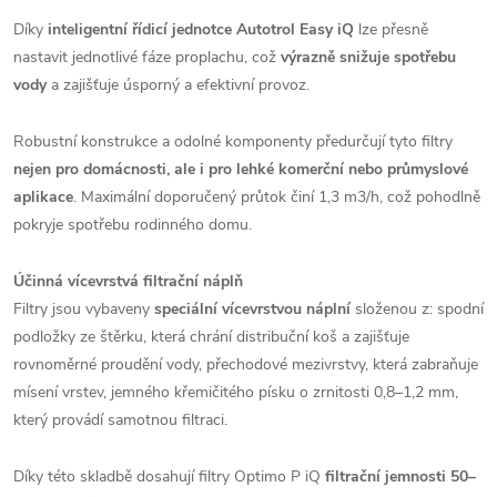
Díky
inteligentní řídicí jednotce Autotrol Easy iQ
lze přesně
nastavit jednotlivé fáze proplachu, což
výrazně snižuje spotřebu
vody
a zajišťuje úsporný a efektivní provoz.
Robustní konstrukce a odolné komponenty předurčují tyto filtry
nejen pro domácnosti, ale i pro lehké komerční nebo průmyslové
aplikace
. Maximální doporučený průtok činí 1,3 m3/h, což pohodlně
pokryje spotřebu rodinného domu.
Účinná vícevrstvá filtrační náplň
Filtry jsou vybaveny
speciální
vícevrstvou náplní
složenou z: spodní
podložky ze štěrku, která chrání distribuční koš a zajišťuje
rovnoměrné proudění vody, přechodové mezivrstvy, která zabraňuje
mísení vrstev, jemného křemičitého písku o zrnitosti 0,8–1,2 mm,
který provádí samotnou filtraci.
Díky této skladbě dosahují filtry Optimo P iQ
filtrační jemnosti 50–