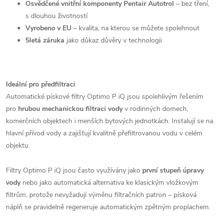
Osvědčené vnitřní komponenty Pentair Autotrol
– bez tření,
s dlouhou životností
Vyrobeno v EU
– kvalita, na kterou se můžete spolehnout
5letá záruka
jako důkaz důvěry v technologii
Ideální pro předfiltraci
Automatické pískové filtry Optimo P iQ jsou spolehlivým řešením
pro
hrubou mechanickou filtraci vody
v rodinných domech,
komerčních objektech i menších bytových jednotkách. Instalují se na
hlavní přívod vody a zajišťují kvalitně přefiltrovanou vodu v celém
objektu.
Filtry Optimo P iQ jsou často využívány jako
první stupeň úpravy
vody
nebo jako automatická alternativa ke klasickým vložkovým
filtrům, protože nevyžadují výměnu filtračních patron – písková
náplň se pravidelně regeneruje automatickým zpětným proplachem.