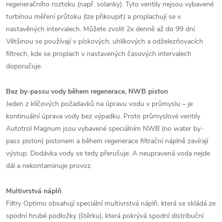
regeneračního roztoku (např. solanky). Tyto ventily nejsou vybavené
turbínou měření průtoku (lze přikoupit) a proplachují se v
nastavěných intervalech. Můžete zvolit 2x denně až do 99 dní.
Většinou se používají v pískových, uhlíkových a odželezňovacích
filtrech, kde se proplach v nastavených časových intervalech
doporučuje.
Bez by-passu vody během regenerace, NWB piston
Jeden z klíčových požadavků na úpravu vodu v průmyslu – je
kontinuální úprava vody bez výpadku. Proto průmyslové ventily
Autotrol Magnum jsou vybavené speciálním NWB (no water by-
pass piston) pistonem a během regenerace filtrační náplně zavírají
výstup. Dodávka vody se tedy přerušuje. A neupravená voda nejde
dál a nekontaminuje provoz.
Multivrstvá náplň
Filtry Optimo obsahují speciální multivrstvá náplň, která se skládá ze
spodní hrubé podložky (štěrku), která pokrývá spodní distribuční