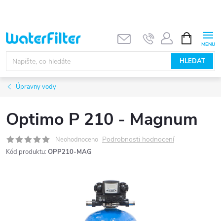
Přejít
na
obsah
NÁKUPNÍ
KOŠÍK
HLEDAT
Úpravny vody
Optimo P 210 - Magnum
Podrobnosti hodnocení
Neohodnoceno
Kód produktu:
OPP210-MAG