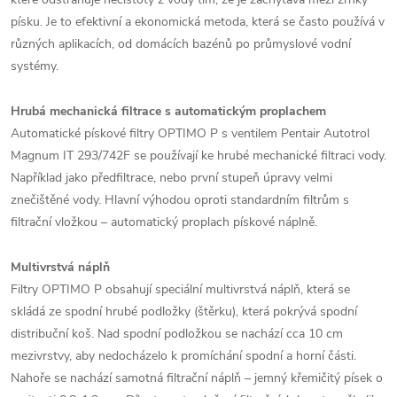
písku. Je to efektivní a ekonomická metoda, která se často používá v
různých aplikacích, od domácích bazénů po průmyslové vodní
systémy.
Hrubá mechanická filtrace s automatickým proplachem
Automatické pískové filtry OPTIMO P s ventilem Pentair Autotrol
Magnum IT 293/742F se používají ke hrubé mechanické filtraci vody.
Například jako předfiltrace, nebo první stupeň úpravy velmi
znečištěné vody. Hlavní výhodou oproti standardním filtrům s
filtrační vložkou – automatický proplach pískové náplně.
Multivrstvá náplň
Filtry OPTIMO P obsahují speciální multivrstvá náplň, která se
skládá ze spodní hrubé podložky (štěrku), která pokrývá spodní
distribuční koš. Nad spodní podložkou se nachází cca 10 cm
mezivrstvy, aby nedocházelo k promíchání spodní a horní části.
Nahoře se nachází samotná filtrační náplň – jemný křemičitý písek o