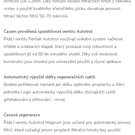
zrnitosti 0,8-1,2mm. Díky tomuto složení filtračních hmot z několika
vrstev a použití kvalitního křemičitého písku, dosahuje jemnost
filtrací těchto filtrů 50-70 mikronů.
Časem prověřená spolehlivost ventilu Autotrol
Řídící ventily Pentair Autotrol využívají unikátní systém vačkové
hřídele a ovládacích klapek, který prokázal svoji robustnost a
spolehlivost již od 80 let minulého století. Díky své modulové
konstrukci jsou vhodné pro univerzální použití a různé aplikace.
Automatický výpočet délky regeneračních cyklů
Budete potřebovat nastavit jen délku zpětného proplachu a řídící
jednotka Logix automaticky vypočítá délku zbývajících cyklů
(přetlakování a zfiltrování - rinse).
Časová regenerace
Řídící ventily Autotrol Magnum jsou určené pro automatický provoz
filtrů, které vyžadují jenom proplach filtrační hmoty bez použití