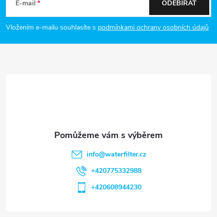
á
E-mail
ODEBÍRAT
p
Vložením e-mailu souhlasíte s
podmínkami ochrany osobních údajů
a
t
í
info
@
waterfilter.cz
+420775332988
+420608944230