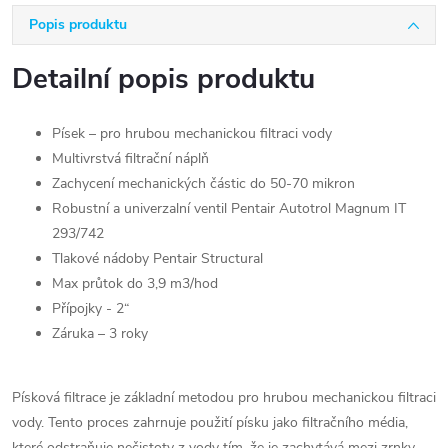
Popis produktu
Detailní popis produktu
Písek – pro hrubou mechanickou filtraci vody
Multivrstvá filtrační náplň
Zachycení mechanických částic do 50-70 mikron
Robustní a univerzalní ventil Pentair Autotrol Magnum IT
293/742
Tlakové nádoby Pentair Structural
Max průtok do 3,9 m3/hod
Přípojky - 2“
Záruka – 3 roky
Písková filtrace je základní metodou pro hrubou mechanickou filtraci
vody. Tento proces zahrnuje použití písku jako filtračního média,
které odstraňuje nečistoty z vody tím, že je zachytává mezi zrnky