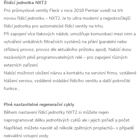
Řídící jednotka NXT2
Pro průmyslové ventily Fleck v roce 2018 Pentair uvedl na trh
novou řídící jednotku – NXT2. Je to ultra moderní a nejpokročilejší
řídící jednotka pro automatické řídící ventily na trhu.
Při zapojení více tlakových nádob, umožňuje komunikaci mezi nimi a
vytváření unikátních filtračních systémů na přání (paralelní nebo
střídavý provoz, provoz dle aktuálního průtoku apod). Nabízí dvou
nezávislých plně programovatelných relé – pro zapojení různých
externích zařízení.
Nabízí možnost uložení názvu a kontaktu na servisní firmu, vzdálené
hlášení servisu, vzdálené ovládání řídícího ventilu a další pokročilé
funkce…
Plně nastavitelné regenerační cykly
Během nastavení řídící jednotky NXT2 si můžete nejen
naprogramovat délku jednotlivých cyklů ale i jejich pořadí a počet.
Například, můžete navolit až několik zpětných proplachů– v případě
nekvalitní vstupní vody.