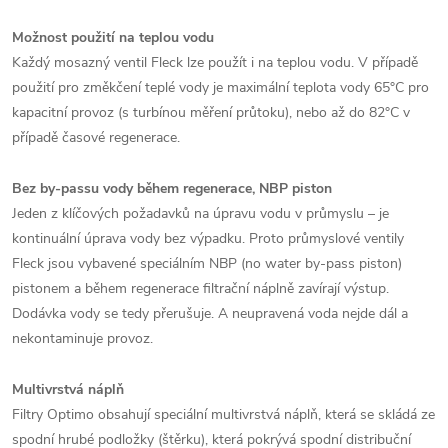
Možnost použití na teplou vodu
Každý mosazný ventil Fleck lze použít i na teplou vodu. V případě
použití pro změkčení teplé vody je maximální teplota vody 65°C pro
kapacitní provoz (s turbínou měření průtoku), nebo až do 82°C v
případě časové regenerace.
Bez by-passu vody během regenerace, NBP piston
Jeden z klíčových požadavků na úpravu vodu v průmyslu – je
kontinuální úprava vody bez výpadku. Proto průmyslové ventily
Fleck jsou vybavené speciálním NBP (no water by-pass piston)
pistonem a během regenerace filtrační náplně zavírají výstup.
Dodávka vody se tedy přerušuje. A neupravená voda nejde dál a
nekontaminuje provoz.
Multivrstvá náplň
Filtry Optimo obsahují speciální multivrstvá náplň, která se skládá ze
spodní hrubé podložky (štěrku), která pokrývá spodní distribuční