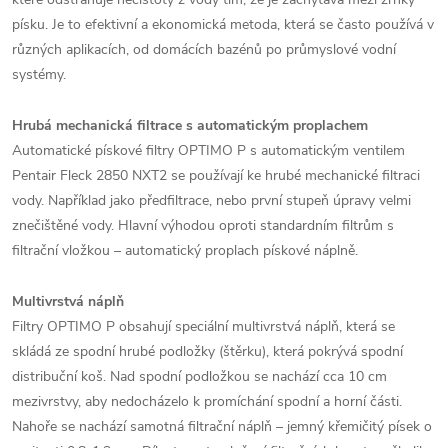
písku. Je to efektivní a ekonomická metoda, která se často používá v
různých aplikacích, od domácích bazénů po průmyslové vodní
systémy.
Hrubá mechanická filtrace s automatickým proplachem
Automatické pískové filtry OPTIMO P s automatickým ventilem
Pentair Fleck 2850 NXT2 se používají ke hrubé mechanické filtraci
vody. Například jako předfiltrace, nebo první stupeň úpravy velmi
znečištěné vody. Hlavní výhodou oproti standardním filtrům s
filtrační vložkou – automatický proplach pískové náplně.
Multivrstvá náplň
Filtry OPTIMO P obsahují speciální multivrstvá náplň, která se
skládá ze spodní hrubé podložky (štěrku), která pokrývá spodní
distribuční koš. Nad spodní podložkou se nachází cca 10 cm
mezivrstvy, aby nedocházelo k promíchání spodní a horní části.
Nahoře se nachází samotná filtrační náplň – jemný křemičitý písek o