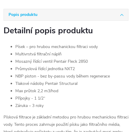
Popis produktu
Detailní popis produktu
Písek – pro hrubou mechanickou filtraci vody
Multivrstvá filtrační náplň
Mosazný řídící ventil Pentair Fleck 2850
Průmyslová řídící jednotka NXT2
NBP piston - bez by-passu vody během regenerace
Tlakové nádoby Pentair Structural
Max průtok 2,2 m3/hod
Přípojky - 1 1/2“
Záruka – 3 roky
Písková filtrace je základní metodou pro hrubou mechanickou filtraci
vody. Tento proces zahrnuje použití písku jako filtračního média,
které odstraňuje nečistoty z vody tím, že je zachytává mezi zrnky