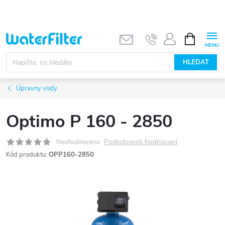
Přejít
na
obsah
NÁKUPNÍ
KOŠÍK
HLEDAT
Úpravny vody
Optimo P 160 - 2850
Podrobnosti hodnocení
Neohodnoceno
Kód produktu:
OPP160-2850