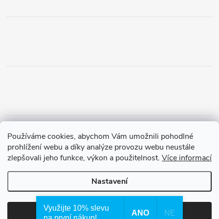
Obchodní podmínky
Podmínky vrácení peněz
Používáme cookies, abychom Vám umožnili pohodlné
Zásady ochrany osobních údajů
Doprava a platba
Tříletá záruka
prohlížení webu a díky analýze provozu webu neustále
zlepšovali jeho funkce, výkon a použitelnost.
Více informací
Nastavení
Copyright 2026
Waterfilter.cz
. Všechna práva vyhrazena.
Využijte 10% slevu
ANO
NE
Souhlasím
na první nákup!