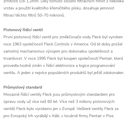
zrnitosti 0,8-1,2mm. Díky tomuto složení filtračních hmot z několika
vrstev a použití kvalitního křemičitého písku, dosahuje jemnost
filtrací těchto filtrů 50-70 mikronů.
Pistonový řídící ventil
První pistonový řídící ventil pro změkčovače vody Fleck byl vyroben
roce 1963 společností Fleck Controls v Americe. Od té doby prošel
samotný mechanismus vývojem pro dokonalou spolehlivost a
trvanlivost. V roce 1995 Fleck byl koupen společností Pentair, která
provedla hodně změn v řídící elektronice a logice programování
ventilu. A jeden z nejvíce populárních produktů byl ještě zdokonalen.
Průmyslový standard
Mosazné řídící ventily Fleck jsou průmyslovým standardem pro
úpravu vody už více než 60 let. Více než 3 miliony pistonových
ventilů Fleck bylo vyrobeno jen v Evropě. Veškeré ventily Fleck se
pro Evropský trh vyrábějí v Itálii, v továrně firmy Pentair v Pise.