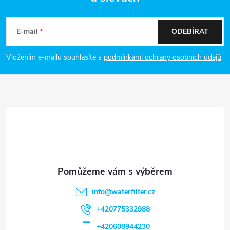
Z
á
E-mail
ODEBÍRAT
p
Vložením e-mailu souhlasíte s
podmínkami ochrany osobních údajů
a
t
í
info
@
waterfilter.cz
+420775332988
+420608944230