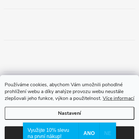
Obchodní podmínky
Podmínky vrácení peněz
Používáme cookies, abychom Vám umožnili pohodlné
Zásady ochrany osobních údajů
Doprava a platba
Tříletá záruka
prohlížení webu a díky analýze provozu webu neustále
zlepšovali jeho funkce, výkon a použitelnost.
Více informací
Nastavení
Copyright 2026
Waterfilter.cz
. Všechna práva vyhrazena.
Využijte 10% slevu
ANO
NE
Souhlasím
na první nákup!
Vytvořil Shoptet