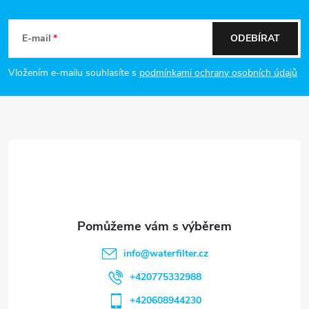
Z
á
E-mail
ODEBÍRAT
p
Vložením e-mailu souhlasíte s
podmínkami ochrany osobních údajů
a
t
í
info
@
waterfilter.cz
+420775332988
+420608944230