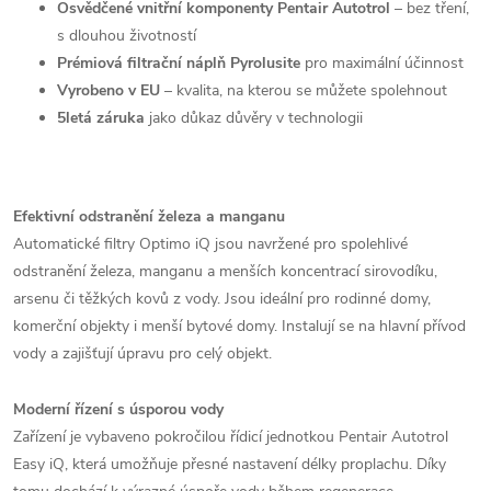
Osvědčené vnitřní komponenty Pentair Autotrol
– bez tření,
s dlouhou životností
Prémiová filtrační náplň
Pyrolusite
pro maximální účinnost
Vyrobeno v EU
– kvalita, na kterou se můžete spolehnout
5letá záruka
jako důkaz důvěry v technologii
Efektivní odstranění železa a manganu
Automatické filtry Optimo iQ jsou navržené pro spolehlivé
odstranění železa, manganu a menších koncentrací sirovodíku,
arsenu či těžkých kovů z vody. Jsou ideální pro rodinné domy,
komerční objekty i menší bytové domy. Instalují se na hlavní přívod
vody a zajišťují úpravu pro celý objekt.
Moderní řízení s úsporou vody
Zařízení je vybaveno pokročilou řídicí jednotkou Pentair Autotrol
Easy iQ, která umožňuje přesné nastavení délky proplachu. Díky