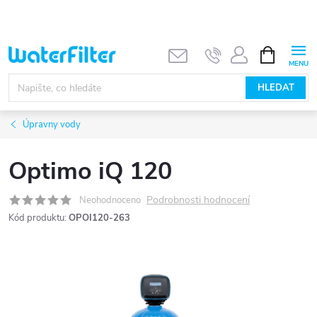
Přejít
na
obsah
NÁKUPNÍ
KOŠÍK
HLEDAT
Úpravny vody
Optimo iQ 120
Podrobnosti hodnocení
Neohodnoceno
Kód produktu:
OPOI120-263