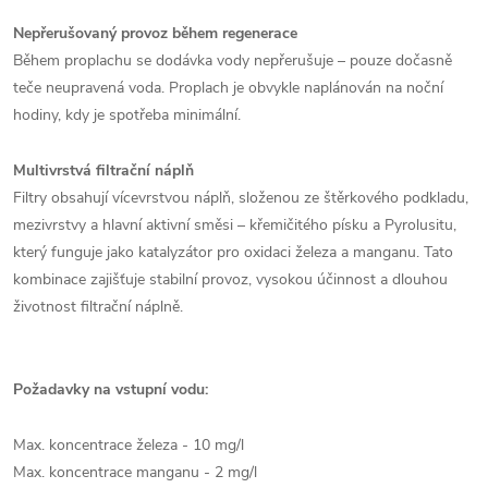
Nepřerušovaný provoz během regenerace
Během proplachu se dodávka vody nepřerušuje – pouze dočasně
teče neupravená voda. Proplach je obvykle naplánován na noční
hodiny, kdy je spotřeba minimální.
Multivrstvá filtrační náplň
Filtry obsahují vícevrstvou náplň, složenou ze štěrkového podkladu,
mezivrstvy a hlavní aktivní směsi – křemičitého písku a Pyrolusitu,
který funguje jako katalyzátor pro oxidaci železa a manganu. Tato
kombinace zajišťuje stabilní provoz, vysokou účinnost a dlouhou
životnost filtrační náplně.
Požadavky na vstupní vodu:
Max. koncentrace železa - 10 mg/l
Max. koncentrace manganu - 2 mg/l