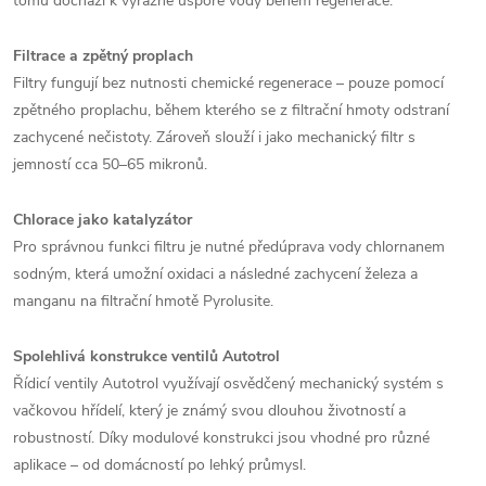
tomu dochází k výrazné úspoře vody během regenerace.
Filtrace a zpětný proplach
Filtry fungují bez nutnosti chemické regenerace – pouze pomocí
zpětného proplachu, během kterého se z filtrační hmoty odstraní
zachycené nečistoty. Zároveň slouží i jako mechanický filtr s
jemností cca 50–65 mikronů.
Chlorace jako katalyzátor
Pro správnou funkci filtru je nutné předúprava vody chlornanem
sodným, která umožní oxidaci a následné zachycení železa a
manganu na filtrační hmotě Pyrolusite.
Spolehlivá konstrukce ventilů Autotrol
Řídicí ventily Autotrol využívají osvědčený mechanický systém s
vačkovou hřídelí, který je známý svou dlouhou životností a
robustností. Díky modulové konstrukci jsou vhodné pro různé
aplikace – od domácností po lehký průmysl.