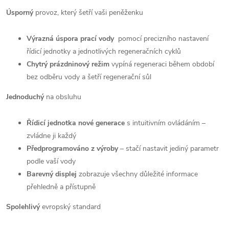
Úsporný
provoz, který šetří vaši peněženku
Výrazná úspora prací vody
pomocí precizního nastavení
řídicí jednotky a jednotlivých regeneračních cyklů
Chytrý prázdninový režim
vypíná regeneraci během období
bez odběru vody a šetří regenerační sůl
Jednoduchý
na obsluhu
Řídicí jednotka nové generace
s intuitivním ovládáním –
zvládne ji každý
Předprogramováno z výroby
– stačí nastavit jediný parametr
podle vaší vody
Barevný displej
zobrazuje všechny důležité informace
přehledně a přístupně
Spolehlivý
evropský standard