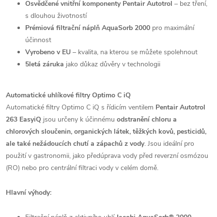
Osvědčené vnitřní komponenty Pentair Autotrol
– bez tření,
s dlouhou životností
Prémiová filtrační náplň
AquaSorb 2000
pro maximální
účinnost
Vyrobeno v EU
– kvalita, na kterou se můžete spolehnout
5letá záruka
jako důkaz důvěry v technologii
Automatické uhlíkové filtry Optimo C iQ
Automatické filtry Optimo C iQ s řídicím ventilem
Pentair Autotrol
263 EasyiQ
jsou určeny k účinnému
odstranění chloru a
chlorových sloučenin, organických látek, těžkých kovů, pesticidů,
ale také nežádoucích chutí a zápachů z vody
. Jsou ideální pro
použití v gastronomii, jako předúprava vody před reverzní osmózou
(RO) nebo pro centrální filtraci vody v celém domě.
Hlavní výhody: