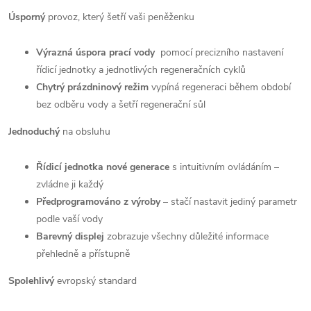
Úsporný
provoz, který šetří vaši peněženku
Výrazná úspora prací vody
pomocí precizního nastavení
řídicí jednotky a jednotlivých regeneračních cyklů
Chytrý prázdninový režim
vypíná regeneraci během období
bez odběru vody a šetří regenerační sůl
Jednoduchý
na obsluhu
Řídicí jednotka nové generace
s intuitivním ovládáním –
zvládne ji každý
Předprogramováno z výroby
– stačí nastavit jediný parametr
podle vaší vody
Barevný displej
zobrazuje všechny důležité informace
přehledně a přístupně
Spolehlivý
evropský standard