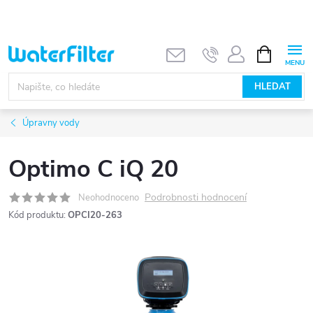
Přejít
na
obsah
NÁKUPNÍ
KOŠÍK
HLEDAT
Úpravny vody
Optimo C iQ 20
Podrobnosti hodnocení
Neohodnoceno
Kód produktu:
OPCI20-263