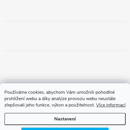
Obchodní podmínky
Podmínky vrácení peněz
Používáme cookies, abychom Vám umožnili pohodlné
Zásady ochrany osobních údajů
Doprava a platba
Tříletá záruka
prohlížení webu a díky analýze provozu webu neustále
zlepšovali jeho funkce, výkon a použitelnost.
Více informací
Nastavení