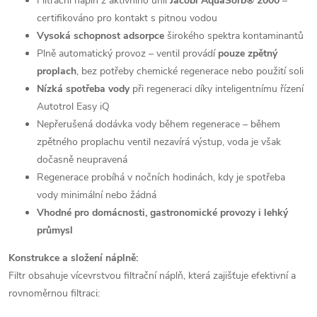
Filtrační náplň z aktivního uhlí
Jacobi AquaSorb® 2000
–
certifikováno pro kontakt s pitnou vodou
Vysoká schopnost adsorpce
širokého spektra kontaminantů
Plně automatický provoz – ventil provádí
pouze zpětný
proplach
, bez potřeby chemické regenerace nebo použití soli
Nízká spotřeba vody
při regeneraci díky inteligentnímu řízení
Autotrol Easy iQ
Nepřerušená dodávka vody během regenerace – během
zpětného proplachu ventil nezavírá výstup, voda je však
dočasně neupravená
Regenerace probíhá v nočních hodinách, kdy je spotřeba
vody minimální nebo žádná
Vhodné pro domácnosti, gastronomické provozy i lehký
průmysl
Konstrukce a složení náplně:
Filtr obsahuje vícevrstvou filtrační náplň, která zajišťuje efektivní a
rovnoměrnou filtraci: