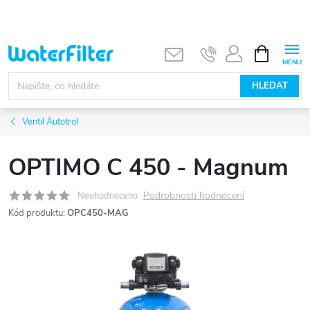
Přejít
na
obsah
NÁKUPNÍ
KOŠÍK
HLEDAT
Ventil Autotrol
OPTIMO C 450 - Magnum
Podrobnosti hodnocení
Neohodnoceno
Kód produktu:
OPC450-MAG