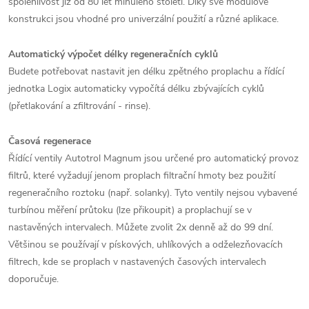
spolehlivost již od 80 let minulého století. Díky své modulové
konstrukci jsou vhodné pro univerzální použití a různé aplikace.
Automatický výpočet délky regeneračních cyklů
Budete potřebovat nastavit jen délku zpětného proplachu a řídící
jednotka Logix automaticky vypočítá délku zbývajících cyklů
(přetlakování a zfiltrování - rinse).
Časová regenerace
Řídící ventily Autotrol Magnum jsou určené pro automatický provoz
filtrů, které vyžadují jenom proplach filtrační hmoty bez použití
regeneračního roztoku (např. solanky). Tyto ventily nejsou vybavené
turbínou měření průtoku (lze přikoupit) a proplachují se v
nastavěných intervalech. Můžete zvolit 2x denně až do 99 dní.
Většinou se používají v pískových, uhlíkových a odželezňovacích
filtrech, kde se proplach v nastavených časových intervalech
doporučuje.