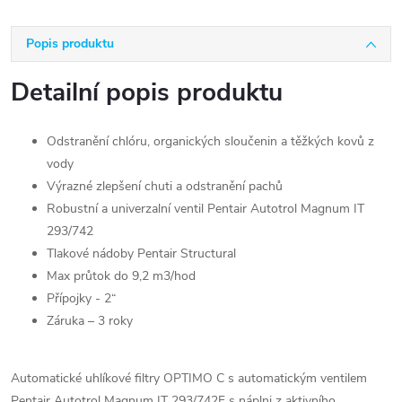
Popis produktu
Detailní popis produktu
Odstranění chlóru, organických sloučenin a těžkých kovů z
vody
Výrazné zlepšení chuti a odstranění pachů
Robustní a univerzalní ventil Pentair Autotrol Magnum IT
293/742
Tlakové nádoby Pentair Structural
Max průtok do 9,2 m3/hod
Přípojky - 2“
Záruka – 3 roky
Automatické uhlíkové filtry OPTIMO C s automatickým ventilem
Pentair Autotrol Magnum IT 293/742F s náplni z aktivního