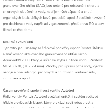
granulovaného uhlíku (GAC) jsou určené pro odstranění chloru a
chlorových sloučenin z vody, nepříjemných zápachů a chutí,
organických látek, těžkých kovů, pesticidů, apod. Speciálně navržené
pro dechlorace vody například v gastronomii, předúpravu RO a taky
filtraci celého domu.
Kvalitní aktivní uhlí
Tyto filtry jsou složeny ze štěrkové podložky (spodní vrstva štěrku)
a značkového aktivovaného granulovaného uhlíku Jacobi
AquaSorb® 2000, který je určen ke styku s pitnou vodou. Zrnitost:
MESH 8x30, (0,6 - 2,4 mm). Vhodný pro úpravu pitné vody, výrobu
nápojů a piva, adsorpci pachových a chuťových kontaminantů,
iontoměniče apod.
Časem prověřená spolehlivost ventilu Autotrol
Řídící ventily Pentair Autotrol využívají unikátní systém vačkové
hřídele a ovládacích klapek, který prokázal svoji robustnost a