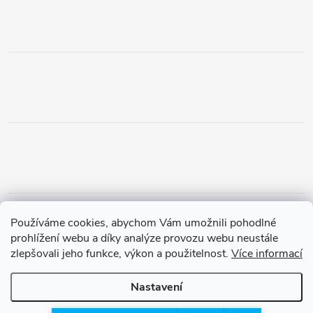
Obchodní podmínky
Podmínky vrácení peněz
Používáme cookies, abychom Vám umožnili pohodlné
Zásady ochrany osobních údajů
Doprava a platba
Tříletá záruka
prohlížení webu a díky analýze provozu webu neustále
zlepšovali jeho funkce, výkon a použitelnost.
Více informací
Nastavení