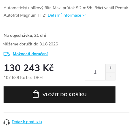
Automatický uhlíkový filtr. Max. průtok 9,2 m3/h, řídící ventil Pentair
Autotrol Magnum IT 2"
Detailní informace
Na objednávku, 21 dní
31.8.2026
Možnosti doručení
130 243 Kč
107 639 Kč bez DPH
Měrná
cena:
VLOŽIT DO KOŠÍKU
Dotaz k produktu