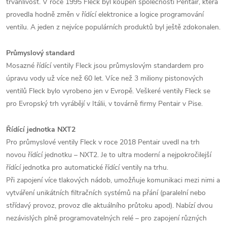
trvanlivost. V roce 1995 Fleck byl koupen společností Pentair, která
provedla hodně změn v řídící elektronice a logice programování
ventilu. A jeden z nejvíce populárních produktů byl ještě zdokonalen.
Průmyslový standard
Mosazné řídící ventily Fleck jsou průmyslovým standardem pro
úpravu vody už více než 60 let. Více než 3 miliony pistonových
ventilů Fleck bylo vyrobeno jen v Evropě. Veškeré ventily Fleck se
pro Evropský trh vyrábějí v Itálii, v továrně firmy Pentair v Pise.
Řídící jednotka NXT2
Pro průmyslové ventily Fleck v roce 2018 Pentair uvedl na trh
novou řídící jednotku – NXT2. Je to ultra moderní a nejpokročilejší
řídící jednotka pro automatické řídící ventily na trhu.
Při zapojení více tlakových nádob, umožňuje komunikaci mezi nimi a
vytváření unikátních filtračních systémů na přání (paralelní nebo
střídavý provoz, provoz dle aktuálního průtoku apod). Nabízí dvou
nezávislých plně programovatelných relé – pro zapojení různých