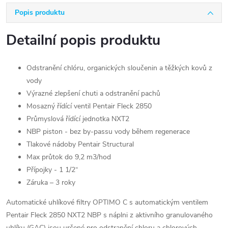
Popis produktu
Detailní popis produktu
Odstranění chlóru, organických sloučenin a těžkých kovů z
vody
Výrazné zlepšení chuti a odstranění pachů
Mosazný řídící ventil Pentair Fleck 2850
Průmyslová řídící jednotka NXT2
NBP piston - bez by-passu vody během regenerace
Tlakové nádoby Pentair Structural
Max průtok do 9,2 m3/hod
Přípojky - 1 1/2“
Záruka – 3 roky
Automatické uhlíkové filtry OPTIMO C s automatickým ventilem
Pentair Fleck 2850 NXT2 NBP s náplni z aktivního granulovaného
uhlíku (GAC) jsou určené pro odstranění chloru a chlorových