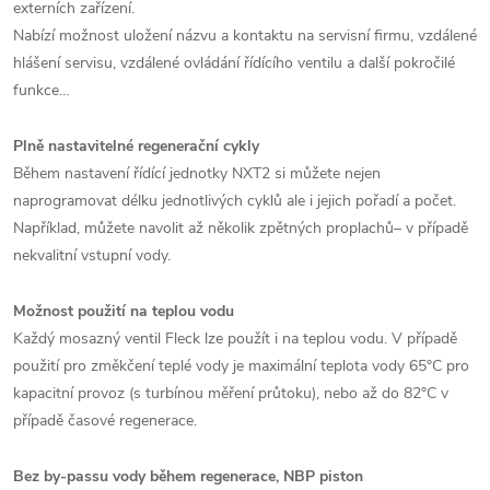
externích zařízení.
Nabízí možnost uložení názvu a kontaktu na servisní firmu, vzdálené
hlášení servisu, vzdálené ovládání řídícího ventilu a další pokročilé
funkce…
Plně nastavitelné regenerační cykly
Během nastavení řídící jednotky NXT2 si můžete nejen
naprogramovat délku jednotlivých cyklů ale i jejich pořadí a počet.
Například, můžete navolit až několik zpětných proplachů– v případě
nekvalitní vstupní vody.
Možnost použití na teplou vodu
Každý mosazný ventil Fleck lze použít i na teplou vodu. V případě
použití pro změkčení teplé vody je maximální teplota vody 65°C pro
kapacitní provoz (s turbínou měření průtoku), nebo až do 82°C v
případě časové regenerace.
Bez by-passu vody během regenerace, NBP piston