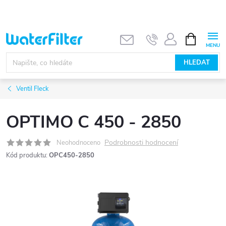
Přejít
na
obsah
NÁKUPNÍ
KOŠÍK
HLEDAT
Ventil Fleck
OPTIMO C 450 - 2850
Podrobnosti hodnocení
Neohodnoceno
Kód produktu:
OPC450-2850