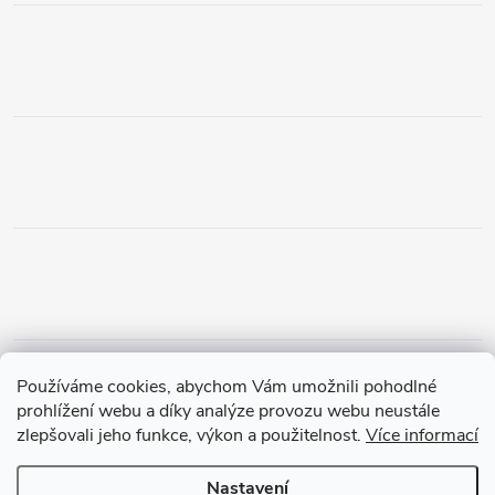
Obchodní podmínky
Podmínky vrácení peněz
Používáme cookies, abychom Vám umožnili pohodlné
Zásady ochrany osobních údajů
Doprava a platba
Tříletá záruka
prohlížení webu a díky analýze provozu webu neustále
zlepšovali jeho funkce, výkon a použitelnost.
Více informací
Nastavení