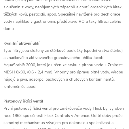
sloučenin z vody, nepříjemných zápachů a chutí, organických látek,
těžkých kovů, pesticidů, apod. Speciálně navržené pro dechlorace
vody například v gastronomii, předúpravu RO a taky filtraci celého
domu.
Kvalitní aktivní uhlí
Tyto filtry jsou složeny ze štěrkové podložky (spodní vrstva štěrku)
a značkového aktivovaného granulovaného uhlíku Jacobi
AquaSorb® 2000, který je určen ke styku s pitnou vodou. Zrnitost:
MESH 8x30, (0,6 - 2,4 mm). Vhodný pro úpravu pitné vody, výrobu
nápojů a piva, adsorpci pachových a chuťových kontaminantů,
iontoměniče apod.
Pistonový řídící ventil
První pistonový řídící ventil pro změkčovače vody Fleck byl vyroben
roce 1963 společností Fleck Controls v Americe. Od té doby prošel
samotný mechanismus vývojem pro dokonalou spolehlivost a