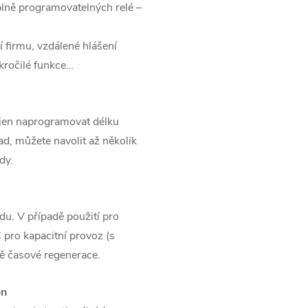
plně programovatelných relé –
 firmu, vzdálené hlášení
okročilé funkce…
ejen naprogramovat délku
lad, můžete navolit až několik
dy.
du. V případě použití pro
 pro kapacitní provoz (s
ě časové regenerace.
on