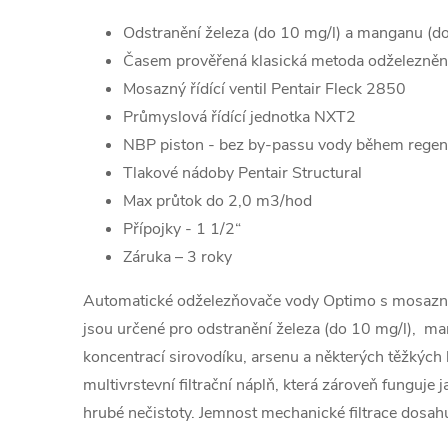
Odstranění železa (do 10 mg/l) a manganu (do
Časem prověřená klasická metoda odželezněn
Mosazný řídící ventil Pentair Fleck 2850
Průmyslová řídící jednotka NXT2
NBP piston - bez by-passu vody během regen
Tlakové nádoby Pentair Structural
Max průtok do 2,0 m3/hod
Přípojky - 1 1/2“
Záruka – 3 roky
Automatické odželezňovače vody Optimo s mosaz
jsou určené pro odstranění železa (do 10 mg/l), m
koncentrací sirovodíku, arsenu a některých těžkých 
multivrstevní filtrační náplň, která zároveň funguje j
hrubé nečistoty. Jemnost mechanické filtrace dosa