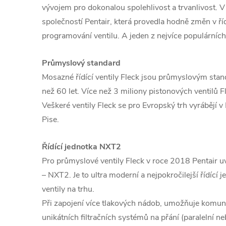
vývojem pro dokonalou spolehlivost a trvanlivost. 
společností Pentair, která provedla hodně změn v říd
programování ventilu. A jeden z nejvíce populárních
Průmyslový standard
Mosazné řídící ventily Fleck jsou průmyslovým sta
než 60 let. Více než 3 miliony pistonových ventilů F
Veškeré ventily Fleck se pro Evropský trh vyrábějí v I
Pise.
Řídící jednotka NXT2
Pro průmyslové ventily Fleck v roce 2018 Pentair uv
– NXT2. Je to ultra moderní a nejpokročilejší řídící 
ventily na trhu.
Při zapojení více tlakových nádob, umožňuje komuni
unikátních filtračních systémů na přání (paralelní n