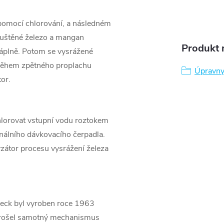
 pomocí chlorování, a následném
ozpuštěné železo a mangan
Produkt n
náplně. Potom se vysrážené
 během zpětného proplachu
Úpravny
tor.
hlorovat vstupní vodu roztokem
álního dávkovacího čerpadla.
lyzátor procesu vysrážení železa
Fleck byl vyroben roce 1963
 prošel samotný mechanismus