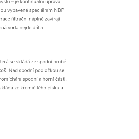
slu – je kontinuální úprava
jsou vybavené speciálním NBP
ce filtrační náplně zavírají
ná voda nejde dál a
která se skládá ze spodní hrubé
 koš. Nad spodní podložkou se
omíchání spodní a horní části.
skládá ze křemičitého písku a