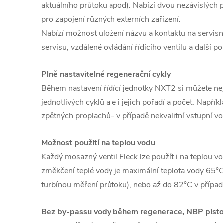
aktuálního průtoku apod). Nabízí dvou nezávislých 
pro zapojení různých externích zařízení.
Nabízí možnost uložení názvu a kontaktu na servisní
servisu, vzdálené ovládání řídícího ventilu a další p
Plně nastavitelné regenerační cykly
Během nastavení řídící jednotky NXT2 si můžete n
jednotlivých cyklů ale i jejich pořadí a počet. Napřík
zpětných proplachů– v případě nekvalitní vstupní vo
Možnost použití na teplou vodu
Každý mosazný ventil Fleck lze použít i na teplou vo
změkčení teplé vody je maximální teplota vody 65°C
turbínou měření průtoku), nebo až do 82°C v případ
Bez by-passu vody během regenerace, NBP pist