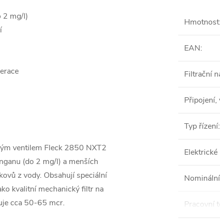
 2 mg/l)
Hmotnost
í
EAN
:
erace
Filtrační 
Připojení,
Typ řízení
:
ným ventilem Fleck 2850 NXT2
Elektrické
anganu (do 2 mg/l) a menších
kovů z vody. Obsahují speciální
Nominální
ako kvalitní mechanický filtr na
huje cca 50-65 mcr.
Pracovní t