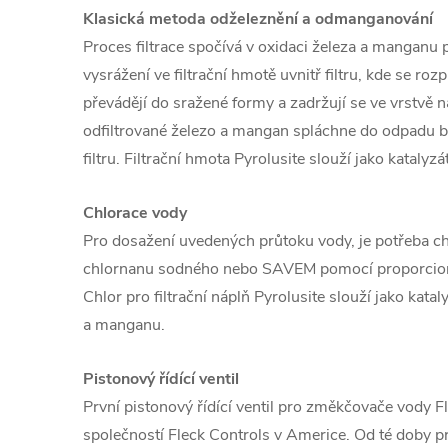
Klasická metoda odželeznění a odmanganování
Proces filtrace spočívá v oxidaci železa a manganu
vysrážení ve filtrační hmotě uvnitř filtru, kde se r
převádějí do sražené formy a zadržují se ve vrstvě 
odfiltrované železo a mangan spláchne do odpadu
filtru. Filtrační hmota Pyrolusite slouží jako katalyzá
Chlorace vody
Pro dosažení uvedených průtoku vody, je potřeba c
chlornanu sodného nebo SAVEM pomocí proporcion
Chlor pro filtrační náplň Pyrolusite slouží jako kata
a manganu.
Pistonový řídící ventil
První pistonový řídící ventil pro změkčovače vody 
společností Fleck Controls v Americe. Od té doby