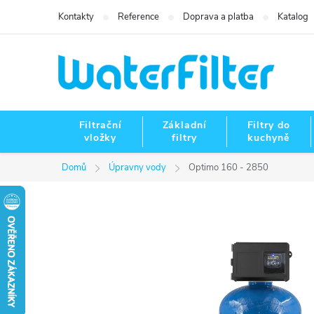
Přejít
Kontakty
Reference
Doprava a platba
Katalog
na
obsah
Filtrační
Základní
Filtry do
vložky
filtry
kuchyně
Domů
Úpravny vody
Optimo 160 - 2850