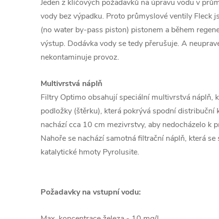
Jeden z klíčových požadavků na úpravu vodu v průmy
vody bez výpadku. Proto průmyslové ventily Fleck 
(no water by-pass piston) pistonem a během regenera
výstup. Dodávka vody se tedy přerušuje. A neuprave
nekontaminuje provoz.
Multivrstvá náplň
Filtry Optimo obsahují speciální multivrstvá náplň, 
podložky (štěrku), která pokrývá spodní distribuční
nachází cca 10 cm mezivrstvy, aby nedocházelo k pr
Nahoře se nachází samotná filtrační náplň, která se 
katalytické hmoty Pyrolusite.
Požadavky na vstupní vodu:
Max. koncentrace železa - 10 mg/l