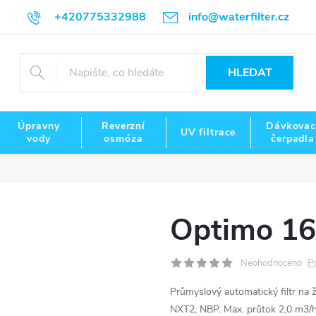
+420775332988
info@waterfilter.cz
HLEDAT
Úpravny
Reverzní
Dávkovac
UV filtrace
vody
osmóza
čerpadla
Optimo 16
P
Neohodnoceno
Průmyslový automatický filtr na že
NXT2, NBP. Max. průtok 2,0 m3/h