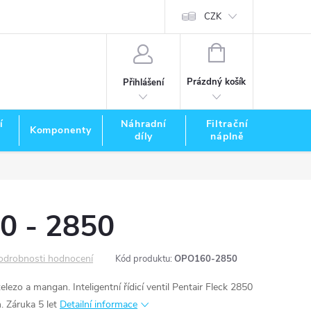
CZK
NÁKUPNÍ
KOŠÍK
Prázdný košík
Přihlášení
í
Náhradní
Filtrační
Komponenty
Zna
díly
náplně
0 - 2850
odrobnosti hodnocení
Kód produktu:
OPO160-2850
lezo a mangan. Inteligentní řídicí ventil Pentair Fleck 2850
. Záruka 5 let
Detailní informace