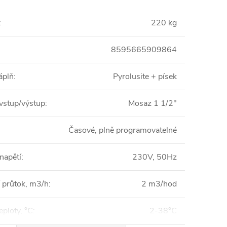
:
220 kg
8595665909864
náplň
:
Pyrolusite + písek
 vstup/výstup
:
Mosaz 1 1/2"
Časové, plně programovatelné
 napětí
:
230V, 50Hz
 průtok, m3/h
:
2 m3/hod
eploty, °C
:
2-38°C