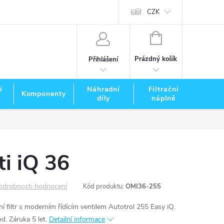
CZK
NÁKUPNÍ
KOŠÍK
Prázdný košík
Přihlášení
í
Náhradní
Filtrační
Komponenty
Zna
díly
náplně
i iQ 36
odrobnosti hodnocení
Kód produktu:
OMI36-255
ní filtr s moderním řídícím ventilem Autotrol 255 Easy iQ.
d. Záruka 5 let.
Detailní informace