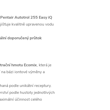
e
Pentair Autotrol 255 Easy iQ
ajišťuje kvalitně upravenou vodu
lní doporučený průtok
ltrační hmotu Ecomix
, která je
í na bázi iontové výměny a
haná podle unikátní receptury.
rství podle hustoty jednotlivých
aximální účinnost celého