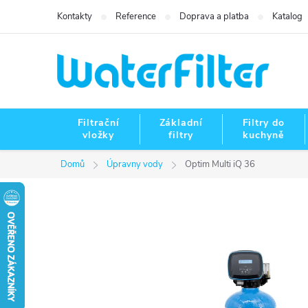
Přejít
Kontakty
Reference
Doprava a platba
Katalog
na
obsah
Filtrační
Základní
Filtry do
vložky
filtry
kuchyně
Domů
Úpravny vody
Optim Multi iQ 36