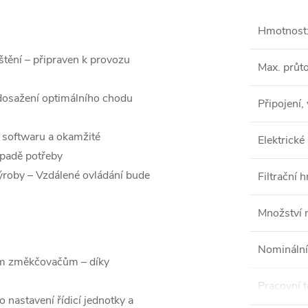
Hmotnost
tění – připraven k provozu
Max. průt
dosažení optimálního chodu
Připojení,
e softwaru a okamžité
Elektrické
ípadě potřeby
výroby – Vzdálené ovládání bude
Filtrační 
Množství n
Nominální
m změkčovačům – díky
Pracovní t
nastavení řídicí jednotky a