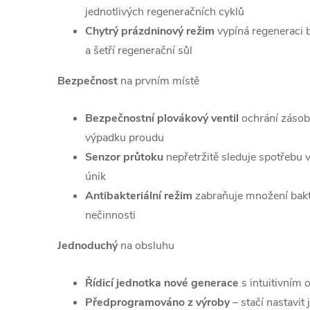
jednotlivých regeneračních cyklů
Chytrý prázdninový režim
vypíná regeneraci
a šetří regenerační sůl
Bezpečnost
na prvním místě
Bezpečnostní plovákový ventil
ochrání zásobn
výpadku proudu
Senzor průtoku
nepřetržitě sleduje spotřebu
únik
Antibakteriální režim
zabraňuje množení bak
nečinnosti
Jednoduchý
na obsluhu
Řídicí jednotka nové generace
s intuitivním 
Předprogramováno z výroby
– stačí nastavit