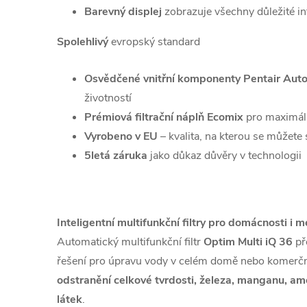
Barevný displej
zobrazuje všechny důležité i
Spolehlivý
evropský standard
Osvědčené vnitřní komponenty Pentair Auto
životností
Prémiová filtrační náplň
Ecomix
pro maximáln
Vyrobeno v EU
– kvalita, na kterou se můžete
5letá záruka
jako důkaz důvěry v technologii
Inteligentní multifunkční filtry pro domácnosti i 
Automatický multifunkční filtr
Optim Multi iQ 36
př
řešení pro úpravu vody v celém domě nebo komerčn
odstranění
celkové tvrdosti, železa, manganu, am
látek
.