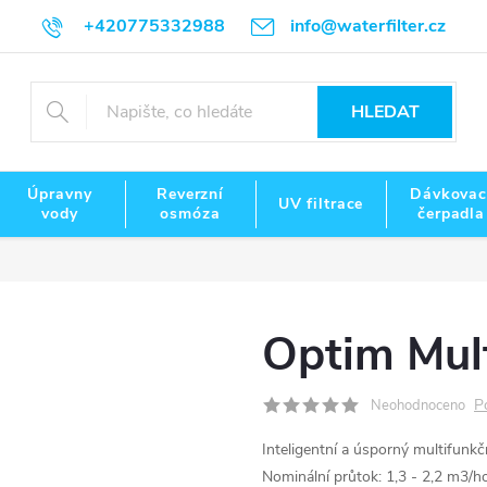
+420775332988
info@waterfilter.cz
HLEDAT
Úpravny
Reverzní
Dávkovac
UV filtrace
vody
osmóza
čerpadla
Optim Mult
P
Neohodnoceno
Inteligentní a úsporný multifunkč
Nominální průtok: 1,3 - 2,2 m3/ho