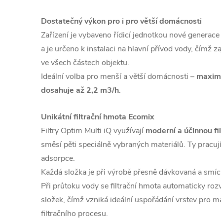
Dostatečný výkon pro i pro větší domácnosti
Zařízení je vybaveno řídicí jednotkou nové generac
a je určeno k instalaci na hlavní přívod vody, čímž z
ve všech částech objektu.
Ideální volba pro menší a větší domácnosti –
maximá
dosahuje až 2,2 m3/h
.
Unikátní filtrační hmota Ecomix
Filtry Optim Multi iQ využívají
moderní a účinnou fi
směsí pěti speciálně vybraných materiálů. Ty pracuj
adsorpce.
Každá složka je při výrobě přesně dávkovaná a smíc
Při průtoku vody se filtrační hmota automaticky rozv
složek, čímž vzniká ideální uspořádání vrstev pro m
filtračního procesu.