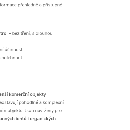
nformace přehledně a přístupně
trol
– bez tření, s dlouhou
í účinnost
 spolehnout
menší komerční objekty
edstavují pohodlné a komplexní
ím objektu. Jsou navrženy pro
onných iontů i organických