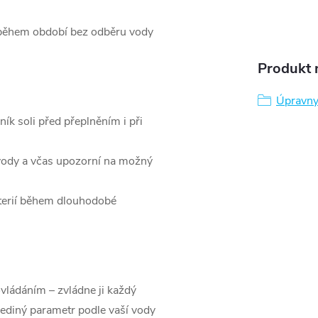
 během období bez odběru vody
Produkt n
Úpravny
ík soli před přeplněním i při
 vody a včas upozorní na možný
terií během dlouhodobé
ovládáním – zvládne ji každý
 jediný parametr podle vaší vody