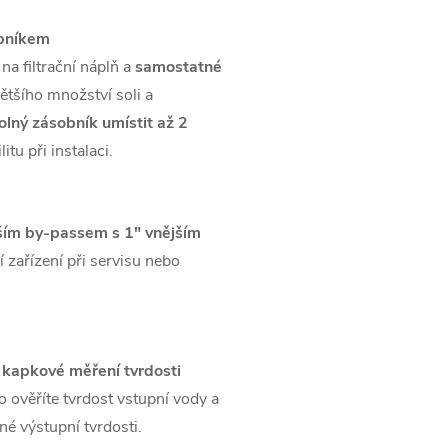
obníkem
na filtrační náplň a
samostatné
ětšího množství soli a
olný zásobník umístit až 2
itu při instalaci.
ším by-passem s 1" vnějším
 zařízení při servisu nebo
 kapkové měření tvrdosti
o ověříte tvrdost vstupní vody a
é výstupní tvrdosti.