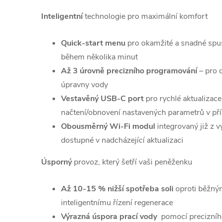
Inteligentní
technologie pro maximální komfort
Quick-start menu
pro okamžité a snadné spuš
během několika minut
Až 3 úrovně precizního programování
– pro 
úpravny vody
Vestavěný USB-C port
pro rychlé aktualizac
načtení/obnovení nastavených parametrů v př
Obousměrný Wi-Fi modul
integrovaný již z 
dostupné v nadcházející aktualizaci
Úsporný
provoz, který šetří vaši peněženku
Až 10-15 % nižší spotřeba soli
oproti běžný
inteligentnímu řízení regenerace
Výrazná úspora prací vody
pomocí precizního 