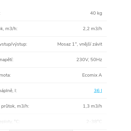
:
40 kg
ok, m3/h
:
2,2 m3/h
 vstup/výstup
:
Mosaz 1", vnější závit
 napětí
:
230V, 50Hz
hmota
:
Ecomix A
áplně, l
:
36 l
 průtok, m3/h
:
1,3 m3/h
eploty, °C
:
2-38°C