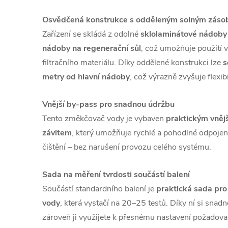
Osvědčená konstrukce s odděleným solným zás
Zařízení se skládá z odolné
sklolaminátové nádoby
nádoby na regenerační sůl
, což umožňuje použití v
filtračního materiálu. Díky oddělené konstrukci lze
s
metry od hlavní nádoby
, což výrazně zvyšuje flexibil
Vnější by-pass pro snadnou údržbu
Tento změkčovač vody je vybaven
praktickým vněj
závitem
, který umožňuje rychlé a pohodlné odpojení
čištění – bez narušení provozu celého systému.
Sada na měření tvrdosti součástí balení
Součástí standardního balení je
praktická sada pro
vody
, která vystačí na 20–25 testů. Díky ní si snadn
zároveň ji využijete k přesnému nastavení požadovan