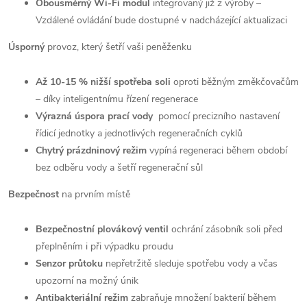
Obousměrný Wi-Fi modul
integrovaný již z výroby –
Vzdálené ovládání bude dostupné v nadcházející aktualizaci
Úsporný
provoz, který šetří vaši peněženku
Až 10-15 % nižší spotřeba soli
oproti běžným změkčovačům
– díky inteligentnímu řízení regenerace
Výrazná úspora prací vody
pomocí precizního nastavení
řídicí jednotky a jednotlivých regeneračních cyklů
Chytrý prázdninový režim
vypíná regeneraci během období
bez odběru vody a šetří regenerační sůl
Bezpečnost
na prvním místě
Bezpečnostní plovákový ventil
ochrání zásobník soli před
přeplněním i při výpadku proudu
Senzor průtoku
nepřetržitě sleduje spotřebu vody a včas
upozorní na možný únik
Antibakteriální režim
zabraňuje množení bakterií během