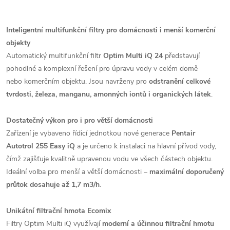
Inteligentní multifunkční filtry pro domácnosti i menší komerční
objekty
Automatický multifunkční filtr
Optim Multi iQ 24
představují
pohodlné a komplexní řešení pro úpravu vody v celém domě
nebo komerčním objektu. Jsou navrženy pro
odstranění
celkové
tvrdosti, železa, manganu, amonných iontů i organických látek
.
Dostatečný výkon pro i pro větší domácnosti
Zařízení je vybaveno řídicí jednotkou nové generace
Pentair
Autotrol 255 Easy iQ
a je určeno k instalaci na hlavní přívod vody,
čímž zajišťuje kvalitně upravenou vodu ve všech částech objektu.
Ideální volba pro menší a větší domácnosti –
maximální doporučený
průtok dosahuje až 1,7 m3/h
.
Unikátní filtrační hmota Ecomix
Filtry Optim Multi iQ využívají
moderní a účinnou filtrační hmotu