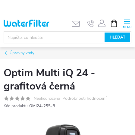
Přejít
na
obsah
NÁKUPNÍ
KOŠÍK
HLEDAT
Úpravny vody
Optim Multi iQ 24 -
grafitová černá
Podrobnosti hodnocení
Neohodnoceno
Kód produktu:
OMI24-255-B