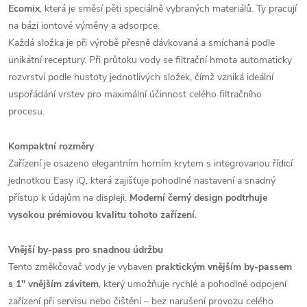
Ecomix
, která je směsí pěti speciálně vybraných materiálů. Ty pracují
na bázi iontové výměny a adsorpce.
Každá složka je při výrobě přesně dávkovaná a smíchaná podle
unikátní receptury. Při průtoku vody se filtrační hmota automaticky
rozvrství podle hustoty jednotlivých složek, čímž vzniká ideální
uspořádání vrstev pro maximální účinnost celého filtračního
procesu.
Kompaktní rozměry
Zařízení je osazeno elegantním horním krytem s integrovanou řídicí
jednotkou Easy iQ, která zajišťuje pohodlné nastavení a snadný
přístup k údajům na displeji.
Moderní černý design podtrhuje
vysokou prémiovou kvalitu tohoto zařízení
.
Vnější by-pass pro snadnou údržbu
Tento změkčovač vody je vybaven
praktickým vnějším by-passem
s 1" vnějším závitem
, který umožňuje rychlé a pohodlné odpojení
zařízení při servisu nebo čištění – bez narušení provozu celého