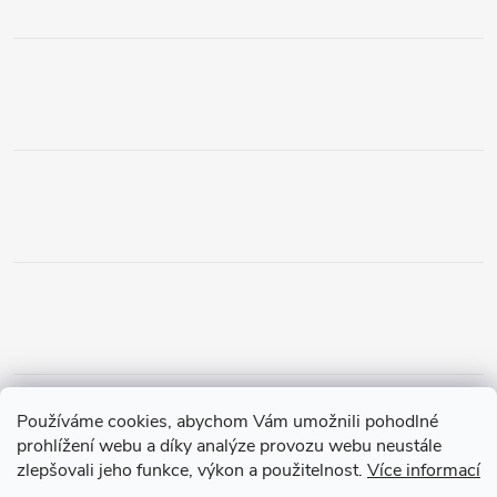
Obchodní podmínky
Podmínky vrácení peněz
Používáme cookies, abychom Vám umožnili pohodlné
Zásady ochrany osobních údajů
Doprava a platba
Tříletá záruka
prohlížení webu a díky analýze provozu webu neustále
zlepšovali jeho funkce, výkon a použitelnost.
Více informací