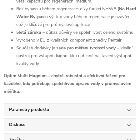
větší kapacitu pro regenerační médium.
Bez bypassu během regenerace: díky funkci NHWB
(No Hard
Water By-pass
) výstup vody během regenerace je uzavřen,
což je klíčové pro průmyslové aplikace
5letá záruka
– důkaz důvěry ve spolehlivost celého systému
Vyrobeno v EU z kvalitních komponent značky Pentair
Součástí dodávky je
sada pro měření tvrdosti vody
– ideální
nástroj pro vstupní diagnostiku i přesné nastavení výstupní
kvality vody.
Optim Multi Magnum – chytré, robustní a efektivní řešení pro
každého, kdo potřebuje spolehlivou úpravu vody v průmyslovém
měřítku.
Parametry produktu
Diskuse
Značka