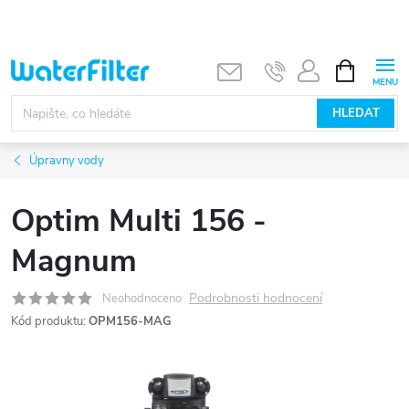
Přejít
na
obsah
NÁKUPNÍ
KOŠÍK
HLEDAT
Úpravny vody
Optim Multi 156 -
Magnum
Podrobnosti hodnocení
Neohodnoceno
Kód produktu:
OPM156-MAG