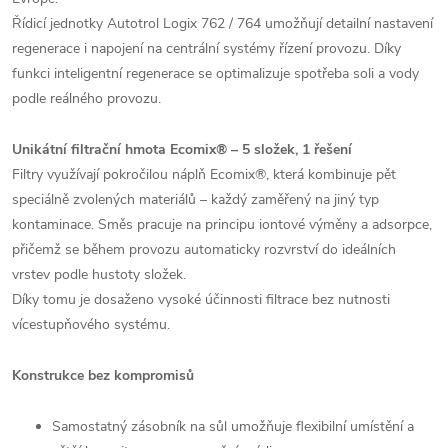
Řídicí jednotky Autotrol Logix 762 / 764 umožňují detailní nastavení
regenerace i napojení na centrální systémy řízení provozu. Díky
funkci inteligentní regenerace se optimalizuje spotřeba soli a vody
podle reálného provozu.
Unikátní filtrační hmota Ecomix® – 5 složek, 1 řešení
Filtry využívají pokročilou náplň Ecomix®, která kombinuje pět
speciálně zvolených materiálů – každý zaměřený na jiný typ
kontaminace. Směs pracuje na principu iontové výměny a adsorpce,
přičemž se během provozu automaticky rozvrství do ideálních
vrstev podle hustoty složek.
Díky tomu je dosaženo vysoké účinnosti filtrace bez nutnosti
vícestupňového systému.
Konstrukce bez kompromisů
Samostatný zásobník na sůl umožňuje flexibilní umístění a