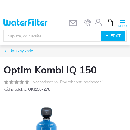
Přejít
na
obsah
NÁKUPNÍ
KOŠÍK
HLEDAT
Úpravny vody
Optim Kombi iQ 150
Podrobnosti hodnocení
Neohodnoceno
Kód produktu:
OKI150-278