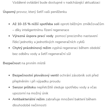
Vzdálené ovládání bude dostupné v nadcházející aktualizaci
Úsporný
provoz, který šetří vaši peněženku
Až 10-15 % nižší spotřeba soli
oproti běžným změkčovačům
– díky inteligentnímu řízení regenerace
Výrazná úspora prací vody
pomocí precizního nastavení
řídicí jednotky a jednotlivých regeneračních cyklů
Chytrý prázdninový režim
vypíná regeneraci během období
bez odběru vody a šetří regenerační sůl
Bezpečnost
na prvním místě
Bezpečnostní plovákový ventil
ochrání zásobník soli před
přeplněním i při výpadku proudu
Senzor průtoku
nepřetržitě sleduje spotřebu vody a včas
upozorní na možný únik
Antibakteriální režim
zabraňuje množení bakterií během
dlouhodobé nečinnosti