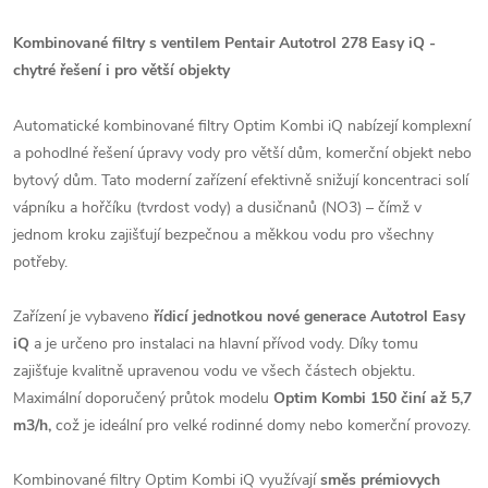
Kombinované filtry s ventilem Pentair Autotrol 278 Easy iQ -
chytré řešení i pro větší objekty
Automatické kombinované filtry Optim Kombi iQ nabízejí komplexní
a pohodlné řešení úpravy vody pro větší dům, komerční objekt nebo
bytový dům. Tato moderní zařízení efektivně snižují koncentraci solí
vápníku a hořčíku (tvrdost vody) a dusičnanů (NO3) – čímž v
jednom kroku zajišťují bezpečnou a měkkou vodu pro všechny
potřeby.
Zařízení je vybaveno
řídicí jednotkou nové generace Autotrol Easy
iQ
a je určeno pro instalaci na hlavní přívod vody. Díky tomu
zajišťuje kvalitně upravenou vodu ve všech částech objektu.
Maximální doporučený průtok modelu
Optim Kombi 150 činí až 5,7
m3/h,
což je ideální pro velké rodinné domy nebo komerční provozy.
Kombinované filtry Optim Kombi iQ využívají
směs prémiovych