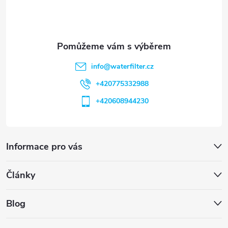
í
info
@
waterfilter.cz
+420775332988
+420608944230
Informace pro vás
Články
Blog