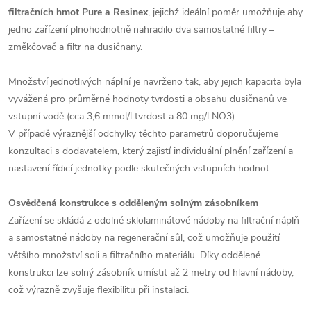
filtračních hmot Pure a Resinex
, jejichž ideální poměr umožňuje aby
jedno zařízení plnohodnotně nahradilo dva samostatné filtry –
změkčovač a filtr na dusičnany.
Množství jednotlivých náplní je navrženo tak, aby jejich kapacita byla
vyvážená pro průměrné hodnoty tvrdosti a obsahu dusičnanů ve
vstupní vodě (cca 3,6 mmol/l tvrdost a 80 mg/l NO3).
V případě výraznější odchylky těchto parametrů doporučujeme
konzultaci s dodavatelem, který zajistí individuální plnění zařízení a
nastavení řídicí jednotky podle skutečných vstupních hodnot.
Osvědčená konstrukce s odděleným solným zásobníkem
Zařízení se skládá z odolné sklolaminátové nádoby na filtrační náplň
a samostatné nádoby na regenerační sůl, což umožňuje použití
většího množství soli a filtračního materiálu. Díky oddělené
konstrukci lze solný zásobník umístit až 2 metry od hlavní nádoby,
což výrazně zvyšuje flexibilitu při instalaci.