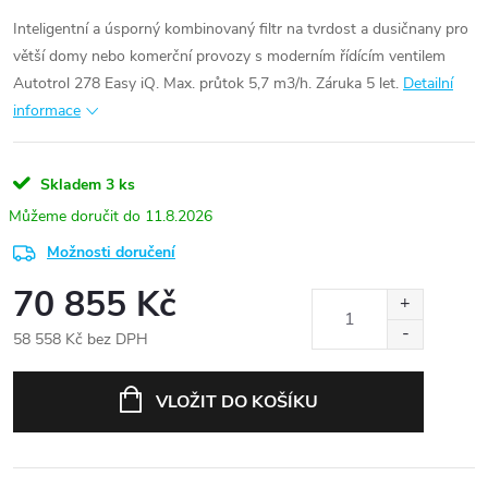
Inteligentní a úsporný kombinovaný filtr na tvrdost a dusičnany pro
větší domy nebo komerční provozy s moderním řídícím ventilem
Autotrol 278 Easy iQ. Max. průtok 5,7 m3/h. Záruka 5 let.
Detailní
informace
Skladem
3 ks
11.8.2026
Možnosti doručení
70 855 Kč
58 558 Kč bez DPH
Měrná
cena:
VLOŽIT DO KOŠÍKU