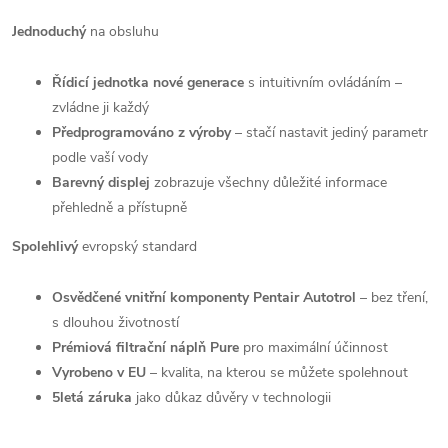
Jednoduchý
na obsluhu
Řídicí jednotka nové generace
s intuitivním ovládáním –
zvládne ji každý
Předprogramováno z výroby
– stačí nastavit jediný parametr
podle vaší vody
Barevný displej
zobrazuje všechny důležité informace
přehledně a přístupně
Spolehlivý
evropský standard
Osvědčené vnitřní komponenty Pentair Autotrol
– bez tření,
s dlouhou životností
Prémiová filtrační náplň Pure
pro maximální účinnost
Vyrobeno v EU
– kvalita, na kterou se můžete spolehnout
5letá záruka
jako důkaz důvěry v technologii