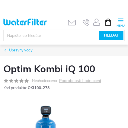
Přejít
na
obsah
NÁKUPNÍ
KOŠÍK
HLEDAT
Úpravny vody
Optim Kombi iQ 100
Podrobnosti hodnocení
Neohodnoceno
Kód produktu:
OKI100-278