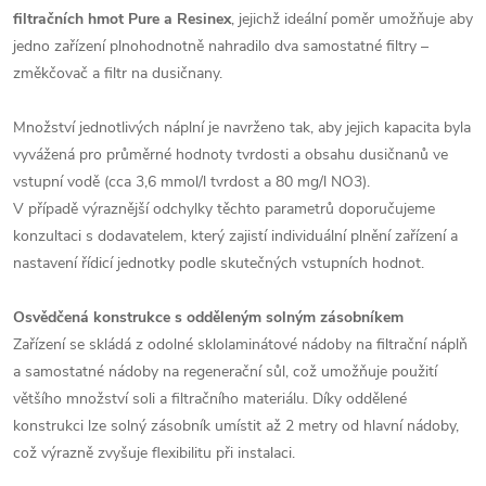
filtračních hmot Pure a Resinex
, jejichž ideální poměr umožňuje aby
jedno zařízení plnohodnotně nahradilo dva samostatné filtry –
změkčovač a filtr na dusičnany.
Množství jednotlivých náplní je navrženo tak, aby jejich kapacita byla
vyvážená pro průměrné hodnoty tvrdosti a obsahu dusičnanů ve
vstupní vodě (cca 3,6 mmol/l tvrdost a 80 mg/l NO3).
V případě výraznější odchylky těchto parametrů doporučujeme
konzultaci s dodavatelem, který zajistí individuální plnění zařízení a
nastavení řídicí jednotky podle skutečných vstupních hodnot.
Osvědčená konstrukce s odděleným solným zásobníkem
Zařízení se skládá z odolné sklolaminátové nádoby na filtrační náplň
a samostatné nádoby na regenerační sůl, což umožňuje použití
většího množství soli a filtračního materiálu. Díky oddělené
konstrukci lze solný zásobník umístit až 2 metry od hlavní nádoby,
což výrazně zvyšuje flexibilitu při instalaci.