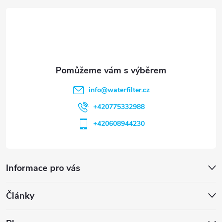
t
í
info
@
waterfilter.cz
+420775332988
+420608944230
Informace pro vás
Články