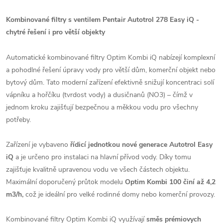
Kombinované filtry s ventilem Pentair Autotrol 278 Easy iQ -
chytré řešení i pro větší objekty
Automatické kombinované filtry Optim Kombi iQ nabízejí komplexní
a pohodlné řešení úpravy vody pro větší dům, komerční objekt nebo
bytový dům. Tato moderní zařízení efektivně snižují koncentraci solí
vápníku a hořčíku (tvrdost vody) a dusičnanů (NO3) – čímž v
jednom kroku zajišťují bezpečnou a měkkou vodu pro všechny
potřeby.
Zařízení je vybaveno
řídicí jednotkou nové generace Autotrol Easy
iQ
a je určeno pro instalaci na hlavní přívod vody. Díky tomu
zajišťuje kvalitně upravenou vodu ve všech částech objektu.
Maximální doporučený průtok modelu
Optim Kombi 100 činí až 4,2
m3/h,
což je ideální pro velké rodinné domy nebo komerční provozy.
Kombinované filtry Optim Kombi iQ využívají
směs prémiovych