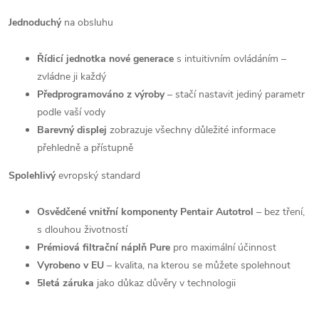
Jednoduchý
na obsluhu
Řídicí jednotka nové generace
s intuitivním ovládáním –
zvládne ji každý
Předprogramováno z výroby
– stačí nastavit jediný parametr
podle vaší vody
Barevný displej
zobrazuje všechny důležité informace
přehledně a přístupně
Spolehlivý
evropský standard
Osvědčené vnitřní komponenty Pentair Autotrol
– bez tření,
s dlouhou životností
Prémiová filtrační náplň Pure
pro maximální účinnost
Vyrobeno v EU
– kvalita, na kterou se můžete spolehnout
5letá záruka
jako důkaz důvěry v technologii