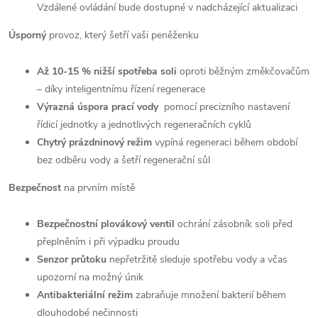
Vzdálené ovládání bude dostupné v nadcházející aktualizaci
Úsporný
provoz, který šetří vaši peněženku
Až 10-15 % nižší spotřeba soli
oproti běžným změkčovačům
– díky inteligentnímu řízení regenerace
Výrazná úspora prací vody
pomocí precizního nastavení
řídicí jednotky a jednotlivých regeneračních cyklů
Chytrý prázdninový režim
vypíná regeneraci během období
bez odběru vody a šetří regenerační sůl
Bezpečnost
na prvním místě
Bezpečnostní plovákový ventil
ochrání zásobník soli před
přeplněním i při výpadku proudu
Senzor průtoku
nepřetržitě sleduje spotřebu vody a včas
upozorní na možný únik
Antibakteriální režim
zabraňuje množení bakterií během
dlouhodobé nečinnosti