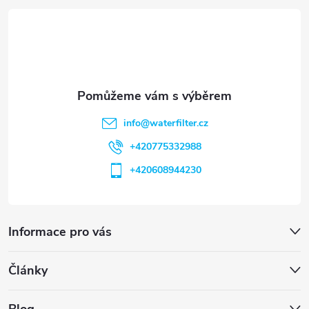
t
í
info
@
waterfilter.cz
+420775332988
+420608944230
Informace pro vás
Články
Blog