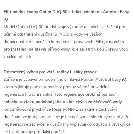
Filtr na dusičnany Optim D iQ 60 s řídicí jednotkou Autotrol Easy
iQ
Model Optim D iQ 60 představuje výkonné a spolehlivé řešení pro
účinné odstranění dusičnanů (NO3) z vody ve větších
domácnostech i menších komerčních provozech.
Filtr je navržen
pro instalaci na hlavní přívod vody
, kde zajistí trvalou úpravu vody
v celém objektu.
Dostatečný výkon pro větší rodiny i lehký provoz
Zařízení je vybaveno moderní řídicí hlavicí Pentair Autotrol Easy iQ,
která zajišťuje plně automatický provoz včetně pravidelné
regenerace filtrační náplně. Tato
regenerace probíhá pomocí
solného roztoku podobně jako u klasických změkčovačů vody
–
iontoměničová pryskyřice Resinex NR-1 selektivně zachytává
dusičnanové ionty a nahrazuje je bezpečnými chloridovými ionty. Při
regeneraci se zachycené dusičnany vyplavují do odpadu a pryskyřice
se tak obnovuje pro další použití.