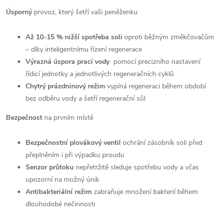
Úsporný
provoz, který šetří vaši peněženku
Až 10-15 % nižší spotřeba soli
oproti běžným změkčovačům
– díky inteligentnímu řízení regenerace
Výrazná úspora prací vody
pomocí precizního nastavení
řídicí jednotky a jednotlivých regeneračních cyklů
Chytrý prázdninový režim
vypíná regeneraci během období
bez odběru vody a šetří regenerační sůl
Bezpečnost
na prvním místě
Bezpečnostní plovákový ventil
ochrání zásobník soli před
přeplněním i při výpadku proudu
Senzor průtoku
nepřetržitě sleduje spotřebu vody a včas
upozorní na možný únik
Antibakteriální režim
zabraňuje množení bakterií během
dlouhodobé nečinnosti