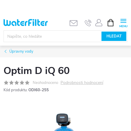
Přejít
na
obsah
NÁKUPNÍ
KOŠÍK
HLEDAT
Úpravny vody
Optim D iQ 60
Podrobnosti hodnocení
Neohodnoceno
Kód produktu:
ODI60-255