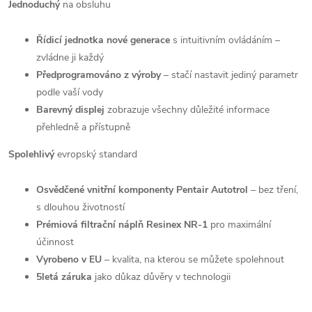
Jednoduchý
na obsluhu
Řídicí jednotka nové generace
s intuitivním ovládáním –
zvládne ji každý
Předprogramováno z výroby
– stačí nastavit jediný parametr
podle vaší vody
Barevný displej
zobrazuje všechny důležité informace
přehledně a přístupně
Spolehlivý
evropský standard
Osvědčené vnitřní komponenty Pentair Autotrol
– bez tření,
s dlouhou životností
Prémiová filtrační náplň
Resinex NR-1
pro maximální
účinnost
Vyrobeno v EU
– kvalita, na kterou se můžete spolehnout
5letá záruka
jako důkaz důvěry v technologii