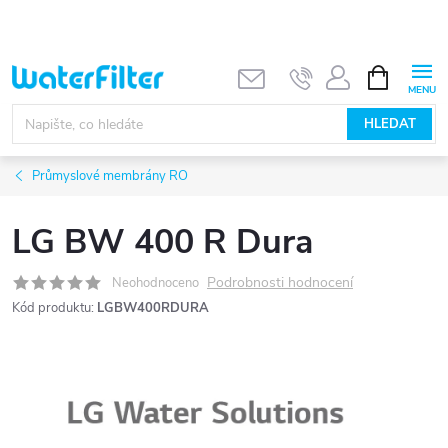
Přejít
na
obsah
NÁKUPNÍ
KOŠÍK
HLEDAT
Průmyslové membrány RO
LG BW 400 R Dura
Podrobnosti hodnocení
Neohodnoceno
Kód produktu:
LGBW400RDURA