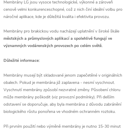
Membrány LG jsou vysoce technologické, výkonné a zároveň
cenově velmi konkurenceschopné, což z nich činí ideální volbu pro
náročné aplikace, kde je důležitá kvalita i efektivita provozu.
Membrány pro brakickou vodu nacházejí uplatnění v široké škále
městských a průmyslových aplikací a spolehlivě fungují ve
významných vodárenských provozech po celém světě.
Důležité informace:
Membrány musejí být skladované jenom zapečetěné v originálních
obalech. Pokud je membrána již zaplavena - nesmí vyschnout.
Vyschnutí membrány způsobí nezvratné změny. Působení chloru
může membrány poškodit (viz provozní podmínky). Při delším
odstavení se doporučuje, aby byla membrána z důvodu zabránění
biologického růstu ponořena ve vhodném ochranném roztoku.
Při prvním použití nebo výměně membrány je nutno 15-30 minut