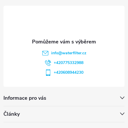
t
í
info
@
waterfilter.cz
+420775332988
+420608944230
Informace pro vás
Články