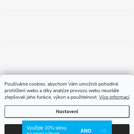
Obchodní podmínky
Podmínky vrácení peněz
Používáme cookies, abychom Vám umožnili pohodlné
Zásady ochrany osobních údajů
Doprava a platba
Tříletá záruka
prohlížení webu a díky analýze provozu webu neustále
zlepšovali jeho funkce, výkon a použitelnost.
Více informací
Nastavení
Copyright 2026
Waterfilter.cz
. Všechna práva vyhrazena.
Využijte 10% slevu
ANO
NE
Souhlasím
na první nákup!