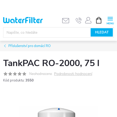
Přejít
na
obsah
NÁKUPNÍ
KOŠÍK
HLEDAT
Příslušenství pro domácí RO
TankPAC RO-2000, 75 l
Podrobnosti hodnocení
Neohodnoceno
Kód produktu:
3550