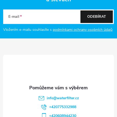
Z
á
E-mail
ODEBÍRAT
p
Vložením e-mailu souhlasíte s
podmínkami ochrany osobních údajů
a
t
í
info
@
waterfilter.cz
+420775332988
+420608944230