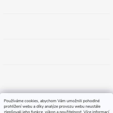
Obchodní podmínky
Podmínky vrácení peněz
Používáme cookies, abychom Vám umožnili pohodlné
Zásady ochrany osobních údajů
Doprava a platba
Tříletá záruka
prohlížení webu a díky analýze provozu webu neustále
zlepšovali jeho funkce, výkon a použitelnost.
Více informací