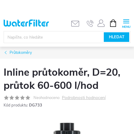
Přejít
na
obsah
NÁKUPNÍ
KOŠÍK
HLEDAT
Průtokoměry
Inline průtokoměr, D=20,
průtok 60-600 l/hod
Podrobnosti hodnocení
Neohodnoceno
Kód produktu:
DG733