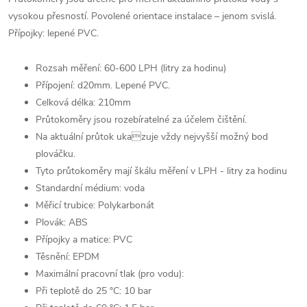
vysokou přesností. Povolené orientace instalace – jenom svislá.
Přípojky: lepené PVC.
Rozsah měření: 60-600 LPH (litry za hodinu)
Přípojení: d20mm. Lepené PVC.
Celková délka: 210mm
Průtokoměry jsou rozebíratelné za účelem čištění.
Na aktuální průtok ukazuje vždy nejvyšší možný bod
plováčku.
Tyto průtokoměry mají škálu měření v LPH - litry za hodinu
Standardní médium: voda
Měřicí trubice: Polykarbonát
Plovák: ABS
Přípojky a matice: PVC
Těsnění: EPDM
Maximální pracovní tlak (pro vodu):
Při teplotě do 25 °C: 10 bar