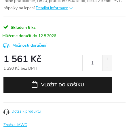
Inline průtokoměr, D=20, průtok 60-600 l/hod, délka 210mm. PVC
přípojky na lepení
Detailní informace
Skladem
5 ks
12.8.2026
Možnosti doručení
1 561 Kč
1 290 Kč bez DPH
Měrná
cena:
VLOŽIT DO KOŠÍKU
Dotaz k produktu
Značka:
MWG