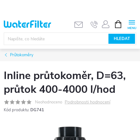
Přejít
na
obsah
NÁKUPNÍ
KOŠÍK
HLEDAT
Průtokoměry
Inline průtokoměr, D=63,
průtok 400-4000 l/hod
Podrobnosti hodnocení
Neohodnoceno
Kód produktu:
DG741