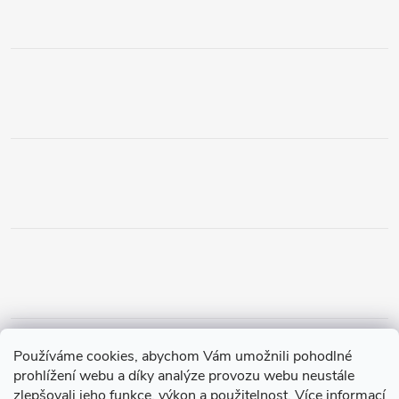
Obchodní podmínky
Podmínky vrácení peněz
Používáme cookies, abychom Vám umožnili pohodlné
Zásady ochrany osobních údajů
Doprava a platba
Tříletá záruka
prohlížení webu a díky analýze provozu webu neustále
zlepšovali jeho funkce, výkon a použitelnost.
Více informací