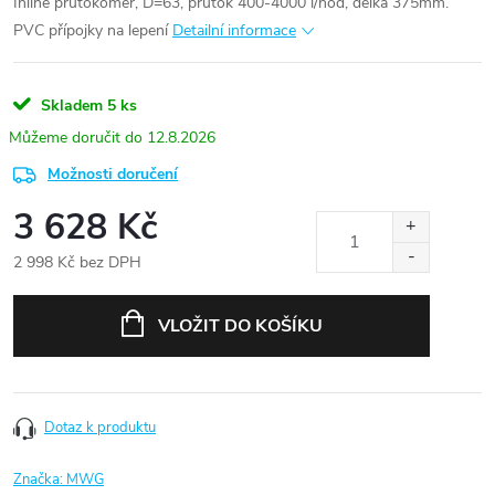
Inline průtokoměr, D=63, průtok 400-4000 l/hod, délka 375mm.
PVC přípojky na lepení
Detailní informace
Skladem
5 ks
12.8.2026
Možnosti doručení
3 628 Kč
2 998 Kč bez DPH
Měrná
cena:
VLOŽIT DO KOŠÍKU
Dotaz k produktu
Značka:
MWG