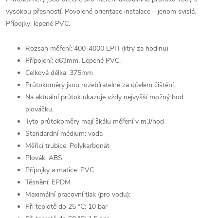
vysokou přesností. Povolené orientace instalace – jenom svislá.
Přípojky: lepené PVC.
Rozsah měření: 400-4000 LPH (litry za hodinu)
Přípojení: d63mm. Lepené PVC.
Celková délka: 375mm
Průtokoměry jsou rozebíratelné za účelem čištění.
Na aktuální průtok ukazuje vždy nejvyšší možný bod
plováčku.
Tyto průtokoměry mají škálu měření v m3/hod
Standardní médium: voda
Měřicí trubice: Polykarbonát
Plovák: ABS
Přípojky a matice: PVC
Těsnění: EPDM
Maximální pracovní tlak (pro vodu):
Při teplotě do 25 °C: 10 bar