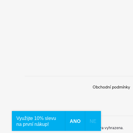
Obchodní podmínky
Využijte 10% slevu
ANO
NE
na první nákup!
Copyright 2026
Waterfilter.cz
. Všechna práva vyhrazena.