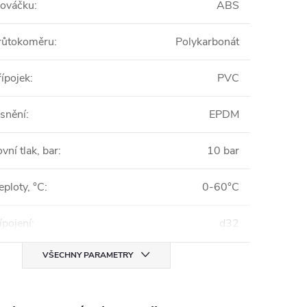
lováčku
:
ABS
průtokoměru
:
Polykarbonát
řípojek
:
PVC
ěsnění
:
EPDM
vní tlak, bar
:
10 bar
eploty, °C
:
0-60°C
ípojení
:
d32
VŠECHNY PARAMETRY