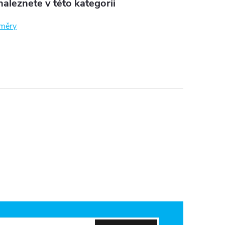
aleznete v této kategorii
měry