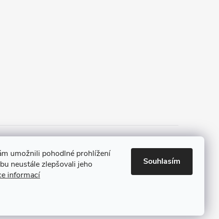
 a platba
Tříletá záruka
m umožnili pohodlné prohlížení
Souhlasím
u neustále zlepšovali jeho
ce informací
Vytvořil Shoptet