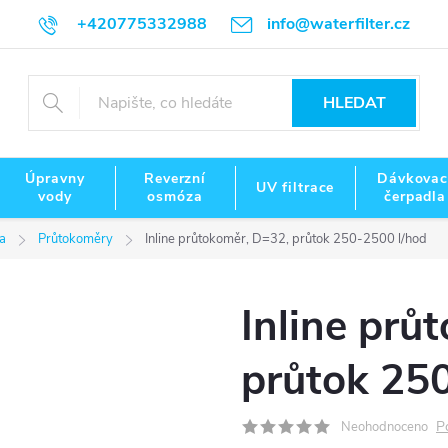
+420775332988
info@waterfilter.cz
HLEDAT
Úpravny
Reverzní
Dávkovac
UV filtrace
vody
osmóza
čerpadla
a
Průtokoměry
Inline průtokoměr, D=32, průtok 250-2500 l/hod
Inline prů
průtok 25
P
Neohodnoceno