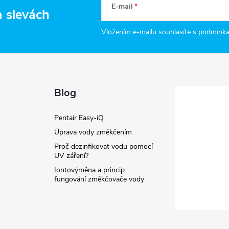
E-mail
a slevách
Vložením e-mailu souhlasíte s
podmínka
Blog
Pentair Easy-iQ
Úprava vody změkčením
Proč dezinfikovat vodu pomocí
UV záření?
Iontovýměna a princip
fungování změkčovače vody