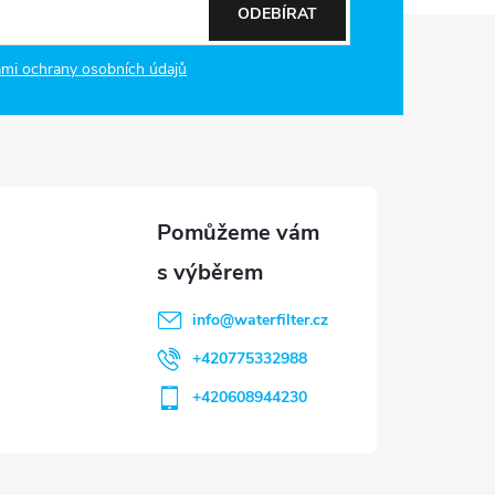
ODEBÍRAT
mi ochrany osobních údajů
info
@
waterfilter.cz
+420775332988
+420608944230