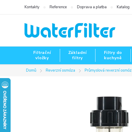
Přejít
Kontakty
Reference
Doprava a platba
Katalog
na
obsah
Filtrační
Základní
Filtry do
vložky
filtry
kuchyně
Domů
Reverzní osmóza
Průmyslová reverzní osmóz