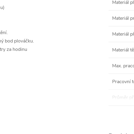
Materiál p
u)
Materiál 
ění.
Materiál p
ný bod plováčku.
try za hodinu
Materiál t
Max. praco
Pracovní t
Průměr př