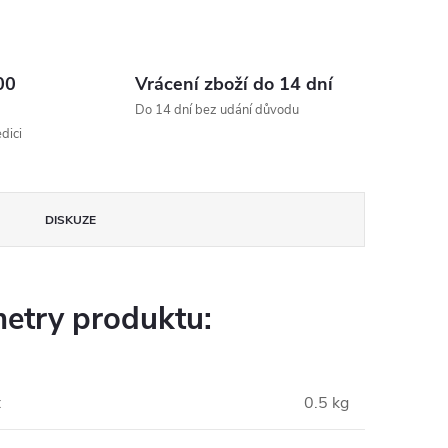
00
Vrácení zboží do 14 dní
Do 14 dní bez udání důvodu
dici
DISKUZE
etry produktu:
:
0.5 kg