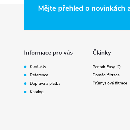
Z
Mějte přehled o novinkách
á
p
a
Informace pro vás
Články
t
Kontakty
Pentair Easy-iQ
Reference
Domácí filtrace
í
Průmyslová filtrace
Doprava a platba
Katalog