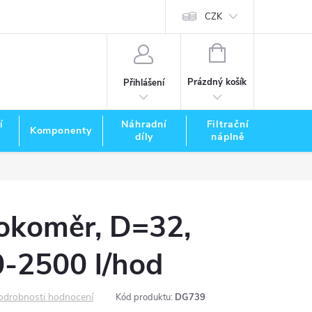
CZK
NÁKUPNÍ
KOŠÍK
Prázdný košík
Přihlášení
í
Náhradní
Filtrační
Komponenty
Zna
díly
náplně
tokoměr, D=32,
0-2500 l/hod
odrobnosti hodnocení
Kód produktu:
DG739