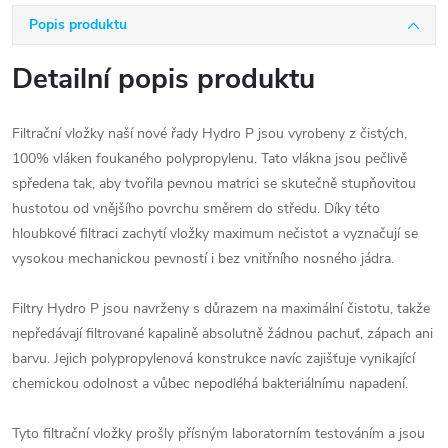
Popis produktu
Detailní popis produktu
Filtrační vložky naší nové řady Hydro P jsou vyrobeny z čistých,
100% vláken foukaného polypropylenu. Tato vlákna jsou pečlivě
spředena tak, aby tvořila pevnou matrici se skutečně stupňovitou
hustotou od vnějšího povrchu směrem do středu. Díky této
hloubkové filtraci zachytí vložky maximum nečistot a vyznačují se
vysokou mechanickou pevností i bez vnitřního nosného jádra.
Filtry Hydro P jsou navrženy s důrazem na maximální čistotu, takže
nepředávají filtrované kapalině absolutně žádnou pachuť, zápach ani
barvu. Jejich polypropylenová konstrukce navíc zajišťuje vynikající
chemickou odolnost a vůbec nepodléhá bakteriálnímu napadení.
Tyto filtrační vložky prošly přísným laboratorním testováním a jsou