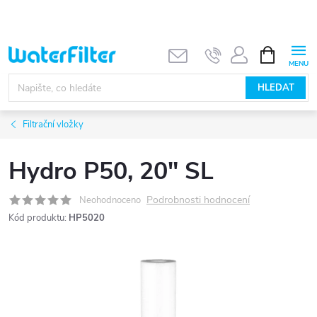
Přejít
na
obsah
NÁKUPNÍ
KOŠÍK
HLEDAT
Filtrační vložky
Hydro P50, 20" SL
Podrobnosti hodnocení
Neohodnoceno
Kód produktu:
HP5020