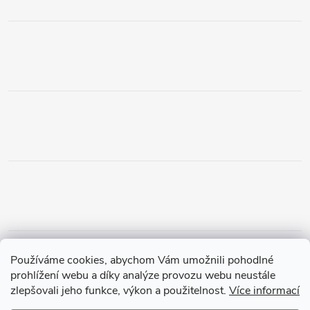
Obchodní podmínky
Podmínky vrácení peněz
Používáme cookies, abychom Vám umožnili pohodlné
Zásady ochrany osobních údajů
Doprava a platba
Tříletá záruka
prohlížení webu a díky analýze provozu webu neustále
zlepšovali jeho funkce, výkon a použitelnost.
Více informací